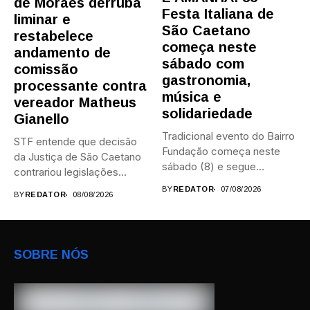
de Moraes derruba
Festa Italiana de
liminar e
São Caetano
restabelece
começa neste
andamento de
sábado com
comissão
gastronomia,
processante contra
música e
vereador Matheus
solidariedade
Gianello
Tradicional evento do Bairro
STF entende que decisão
Fundação começa neste
da Justiça de São Caetano
sábado (8) e segue
contrariou legislações
durante...
federais...
BY
REDATOR
07/08/2026
BY
REDATOR
08/08/2026
SOBRE NÓS