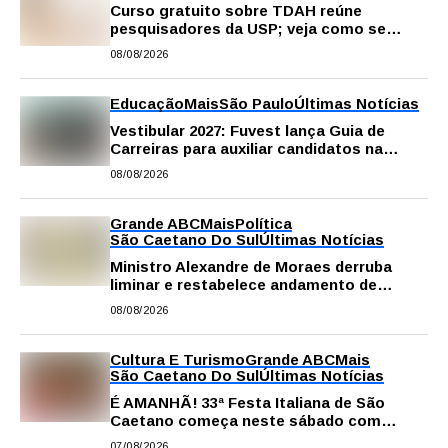
Curso gratuito sobre TDAH reúne
pesquisadores da USP; veja como se
inscrever
08/08/2026
Educação
Mais
São Paulo
Últimas Notícias
Vestibular 2027: Fuvest lança Guia de
Carreiras para auxiliar candidatos na
escolha da profissão
08/08/2026
Grande ABC
Mais
Política
São Caetano Do Sul
Últimas Notícias
Ministro Alexandre de Moraes derruba
liminar e restabelece andamento de
comissão processante contra vereador
08/08/2026
Matheus Gianello
Cultura E Turismo
Grande ABC
Mais
São Caetano Do Sul
Últimas Notícias
É AMANHÃ! 33ª Festa Italiana de São
Caetano começa neste sábado com
gastronomia, música e solidariedade
07/08/2026