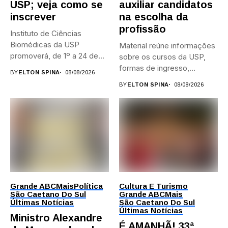
USP; veja como se
auxiliar candidatos
inscrever
na escolha da
profissão
Instituto de Ciências
Biomédicas da USP
Material reúne informações
promoverá, de 1º a 24 de...
sobre os cursos da USP,
formas de ingresso,
BY
ELTON SPINA
08/08/2026
campi,...
BY
ELTON SPINA
08/08/2026
Grande ABC
Mais
Política
Cultura E Turismo
São Caetano Do Sul
Grande ABC
Mais
Últimas Notícias
São Caetano Do Sul
Últimas Notícias
Ministro Alexandre
É AMANHÃ! 33ª