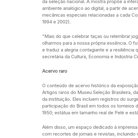
da seleção nacional. A mostra propõe a inter
ambiente analógico ao digital, a partir de ac
mecânicas especiais relacionadas a cada Cop
1994 e 2002).
“Mais do que celebrar taças ou relembrar jo
olharmos para a nossa própria essência. O fut
e traduz a alegria contagiante e a resiliênci
secretária da Cultura, Economia e Indústria C
Acervo raro
O conteúdo de acervo histórico da exposição i
Artigos raros do Museu Seleção Brasileira, d
da instituição. Eles incluem registros do surg
participação do Brasil em todos os torneios 
1950; estátua em tamanho real de Pelé e está
Além disso, um espaço dedicado à imprensa t
com recortes de jornais e revistas, incluindo 