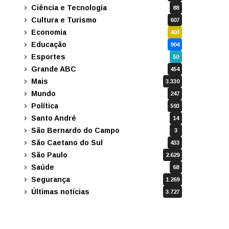
Ciência e Tecnologia
88
Cultura e Turismo
607
Economia
403
Educação
904
Esportes
50
Grande ABC
454
Mais
3.330
Mundo
247
Política
593
Santo André
14
São Bernardo do Campo
3
São Caetano do Sul
433
São Paulo
2.629
Saúde
68
Segurança
1.269
Últimas notícias
3.727