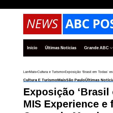
Início
Últimas Notícias
Grande ABC
Lar
Mais
Cultura e Turismo
Exposição ‘Brasil em Todas’ e
Cultura E Turismo
Mais
São Paulo
Últimas Notíci
Exposição ‘Brasil 
MIS Experience e 