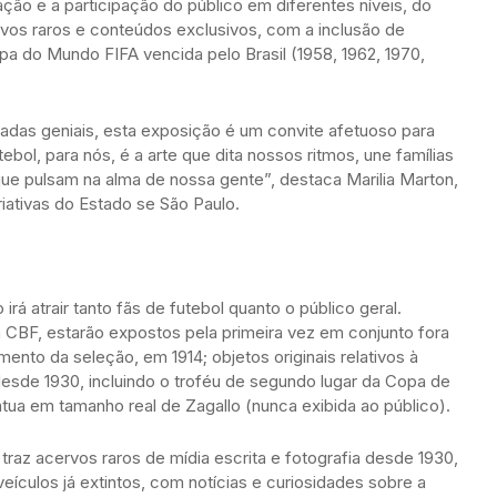
ação e a participação do público em diferentes níveis, do
ervos raros e conteúdos exclusivos, com a inclusão de
a do Mundo FIFA vencida pelo Brasil (1958, 1962, 1970,
gadas geniais, esta exposição é um convite afetuoso para
ebol, para nós, é a arte que dita nossos ritmos, une famílias
a que pulsam na alma de nossa gente”, destaca Marilia Marton,
riativas do Estado se São Paulo.
rá atrair tanto fãs de futebol quanto o público geral.
a CBF, estarão expostos pela primeira vez em conjunto fora
imento da seleção, em 1914; objetos originais relativos à
desde 1930, incluindo o troféu de segundo lugar da Copa de
tua em tamanho real de Zagallo (nunca exibida ao público).
raz acervos raros de mídia escrita e fotografia desde 1930,
veículos já extintos, com notícias e curiosidades sobre a