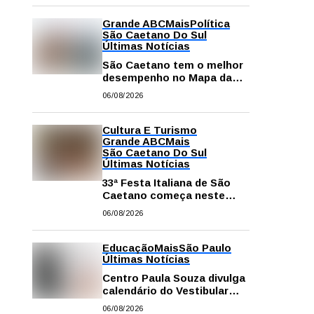
Grande ABC
Mais
Política
São Caetano Do Sul
Últimas Notícias
São Caetano tem o melhor
desempenho no Mapa da
Desigualdade da Grande SP
06/08/2026
Cultura E Turismo
Grande ABC
Mais
São Caetano Do Sul
Últimas Notícias
33ª Festa Italiana de São
Caetano começa neste
sábado com mais barracas
06/08/2026
e novidades em decoração
e atrações
Educação
Mais
São Paulo
Últimas Notícias
Centro Paula Souza divulga
calendário do Vestibular
das Fatecs para o primeiro
06/08/2026