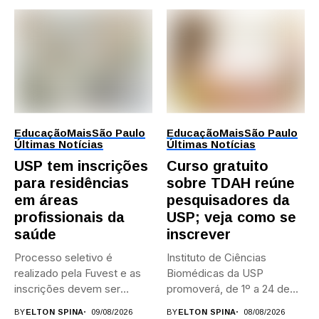
Educação
Mais
São Paulo
Educação
Mais
São Paulo
Últimas Notícias
Últimas Notícias
USP tem inscrições
Curso gratuito
para residências
sobre TDAH reúne
em áreas
pesquisadores da
profissionais da
USP; veja como se
saúde
inscrever
Processo seletivo é
Instituto de Ciências
realizado pela Fuvest e as
Biomédicas da USP
inscrições devem ser
promoverá, de 1º a 24 de...
feitas...
BY
ELTON SPINA
09/08/2026
BY
ELTON SPINA
08/08/2026