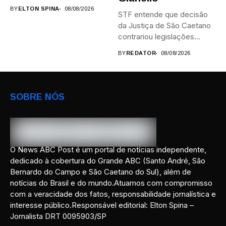
campi,...
BY
ELTON SPINA
08/08/2026
STF entende que decisão
da Justiça de São Caetano
contrariou legislações
federais...
BY
REDATOR
08/08/2026
SOBRE NÓS
O News ABC Post é um portal de notícias independente,
dedicado à cobertura do Grande ABC (Santo André, São
Bernardo do Campo e São Caetano do Sul), além de
notícias do Brasil e do mundo.Atuamos com compromisso
com a veracidade dos fatos, responsabilidade jornalística e
interesse público.Responsável editorial: Elton Spina –
Jornalista DRT 0095903/SP