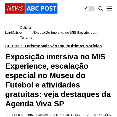
Cultura
Lar
Mais
e
Exposição imersiva no MIS Experience,
Turismo
escalação especial no Museu do Futebol e
atividades gratuitas: veja destaques da Agenda
Cultura E Turismo
Mais
São Paulo
Últimas Notícias
Viva SP
Exposição imersiva no MIS
Experience, escalação
especial no Museu do
Futebol e atividades
gratuitas: veja destaques da
Agenda Viva SP
ELTON SPINA
10/06/2026
4 MINUTOS LIDOS
61 VISUALIZAÇÕES