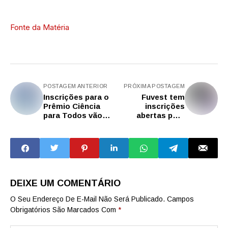
Fonte da Matéria
POSTAGEM ANTERIOR
PRÓXIMA POSTAGEM
Inscrições para o
Fuvest tem
Prêmio Ciência
inscrições
para Todos vão
abertas para
até sexta-feira
segundo simulado
(12)
do Vestibular 2027
da USP
DEIXE UM COMENTÁRIO
O Seu Endereço De E-Mail Não Será Publicado.
Campos
Obrigatórios São Marcados Com
*