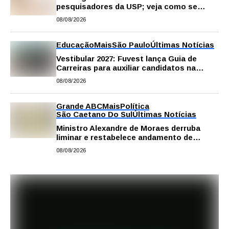
pesquisadores da USP; veja como se
inscrever
08/08/2026
Educação
Mais
São Paulo
Últimas Notícias
Vestibular 2027: Fuvest lança Guia de
Carreiras para auxiliar candidatos na
escolha da profissão
08/08/2026
Grande ABC
Mais
Política
São Caetano Do Sul
Últimas Notícias
Ministro Alexandre de Moraes derruba
liminar e restabelece andamento de
comissão processante contra vereador
08/08/2026
Matheus Gianello