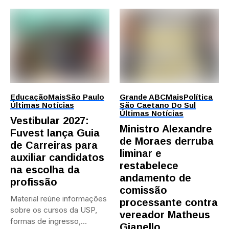
Educação
Mais
São Paulo
Grande ABC
Mais
Política
Últimas Notícias
São Caetano Do Sul
Últimas Notícias
Vestibular 2027:
Ministro Alexandre
Fuvest lança Guia
de Moraes derruba
de Carreiras para
liminar e
auxiliar candidatos
restabelece
na escolha da
andamento de
profissão
comissão
Material reúne informações
processante contra
sobre os cursos da USP,
vereador Matheus
formas de ingresso,
Gianello