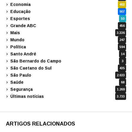
Economia
403
Educação
907
Esportes
50
Grande ABC
456
Mais
3.336
Mundo
247
Política
594
Santo André
14
São Bernardo do Campo
3
São Caetano do Sul
435
São Paulo
2.633
Saúde
68
Segurança
1.269
Últimas notícias
3.733
ARTIGOS RELACIONADOS