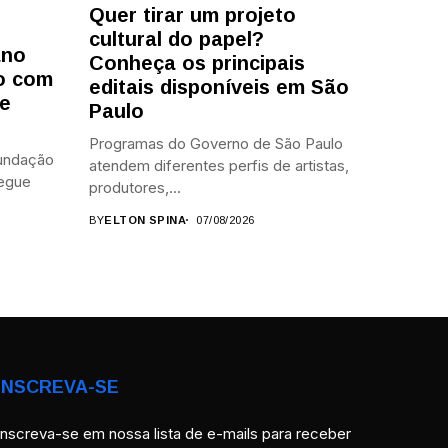
Quer tirar um projeto
cultural do papel?
ano
Conheça os principais
o com
editais disponíveis em São
 e
Paulo
Programas do Governo de São Paulo
Fundação
atendem diferentes perfis de artistas,
segue
produtores,...
BY
ELTON SPINA
07/08/2026
INSCREVA-SE
Inscreva-se em nossa lista de e-mails para receber