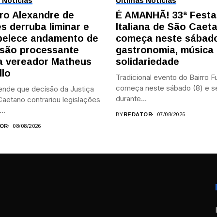
 Notícias
Últimas Notícias
tro Alexandre de
É AMANHÃ! 33ª Festa
s derruba liminar e
Italiana de São Caet
belece andamento de
começa neste sábad
são processante
gastronomia, música
a vereador Matheus
solidariedade
llo
Tradicional evento do Bairro 
começa neste sábado (8) e 
ende que decisão da Justiça
durante...
aetano contrariou legislações
..
BY
REDATOR
07/08/2026
OR
08/08/2026