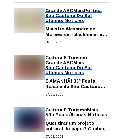
Grande ABC
Mais
Política
São Caetano Do Sul
Últimas Notícias
Ministro Alexandre de
Moraes derruba liminar e
restabelece andamento de
08/08/2026
comissão processante
contra vereador Matheus
Gianello
Cultura E Turismo
Grande ABC
Mais
São Caetano Do Sul
Últimas Notícias
É AMANHÃ! 33ª Festa
Italiana de São Caetano
começa neste sábado com
07/08/2026
gastronomia, música e
solidariedade
Cultura E Turismo
Mais
São Paulo
Últimas Notícias
Quer tirar um projeto
cultural do papel? Conheça
os principais editais
07/08/2026