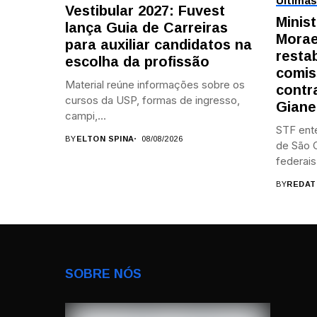
Últimas
Vestibular 2027: Fuvest
Minis
lança Guia de Carreiras
Morae
para auxiliar candidatos na
resta
escolha da profissão
comis
Material reúne informações sobre os
contr
cursos da USP, formas de ingresso,
Giane
campi,...
STF ent
BY
ELTON SPINA
08/08/2026
de São C
federais.
BY
REDAT
SOBRE NÓS