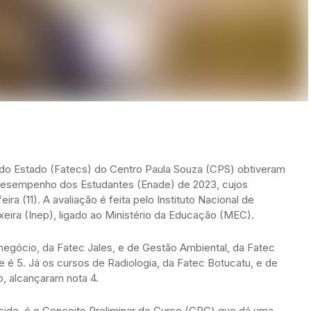
do Estado (Fatecs) do Centro Paula Souza (CPS) obtiveram
Desempenho dos Estudantes (Enade) de 2023, cujos
ira (11). A avaliação é feita pelo Instituto Nacional de
eira (Inep), ligado ao Ministério da Educação (MEC).
egócio, da Fatec Jales, e de Gestão Ambiental, da Fatec
 é 5. Já os cursos de Radiologia, da Fatec Botucatu, e de
, alcançaram nota 4.
cido, é o Conceito Preliminar do Curso (CPC) que dá uma