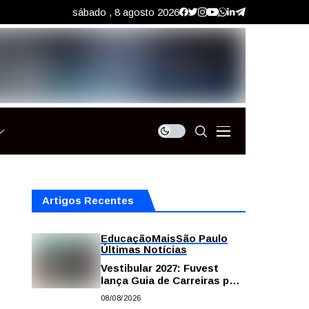
sábado , 8 agosto 2026
Artigos Recentes
Educação
Mais
São Paulo
Últimas Notícias
Vestibular 2027: Fuvest
lança Guia de Carreiras para
auxiliar candidatos na
08/08/2026
escolha da profissão