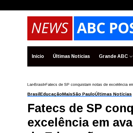
Início
Últimas Notícias
Grande ABC
Lar
Brasil
Fatecs de SP conquistam notas de excelência e
Brasil
Educação
Mais
São Paulo
Últimas Notícias
Fatecs de SP conq
excelência em ava