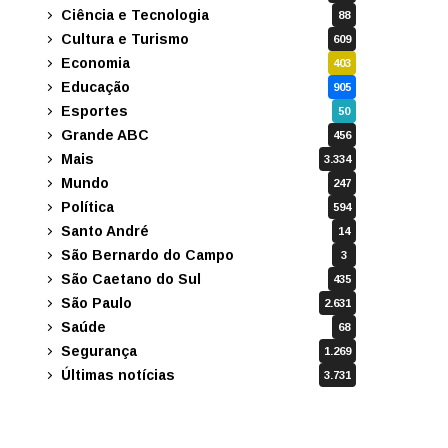
Ciência e Tecnologia
88
Cultura e Turismo
609
Economia
403
Educação
905
Esportes
50
Grande ABC
456
Mais
3.334
Mundo
247
Política
594
Santo André
14
São Bernardo do Campo
3
São Caetano do Sul
435
São Paulo
2.631
Saúde
68
Segurança
1.269
Últimas notícias
3.731