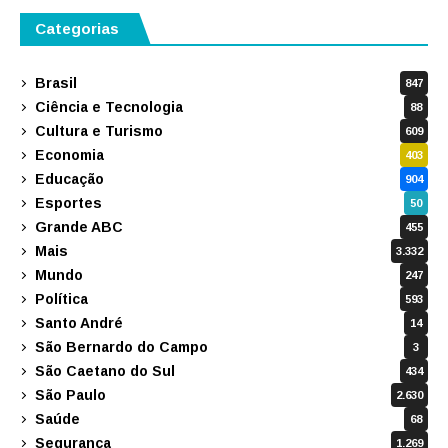
Categorias
Brasil
847
Ciência e Tecnologia
88
Cultura e Turismo
609
Economia
403
Educação
904
Esportes
50
Grande ABC
455
Mais
3.332
Mundo
247
Política
593
Santo André
14
São Bernardo do Campo
3
São Caetano do Sul
434
São Paulo
2.630
Saúde
68
Segurança
1.269