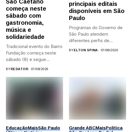
São Caetano
principais editais
começa neste
disponíveis em São
sábado com
Paulo
gastronomia,
Programas do Governo de
música e
São Paulo atendem
solidariedade
diferentes perfis de
Tradicional evento do Bairro
artistas, produtores,...
BY
ELTON SPINA
07/08/2026
Fundação começa neste
sábado (8) e segue
durante...
BY
REDATOR
07/08/2026
Educação
Mais
São Paulo
Grande ABC
Mais
Política