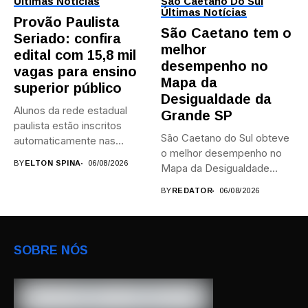
Últimas Notícias
São Caetano Do Sul
Últimas Notícias
Provão Paulista
São Caetano tem o
Seriado: confira
melhor
edital com 15,8 mil
desempenho no
vagas para ensino
Mapa da
superior público
Desigualdade da
Alunos da rede estadual
Grande SP
paulista estão inscritos
São Caetano do Sul obteve
automaticamente nas
o melhor desempenho no
provas; Candidatos da...
BY
ELTON SPINA
06/08/2026
Mapa da Desigualdade...
BY
REDATOR
06/08/2026
SOBRE NÓS