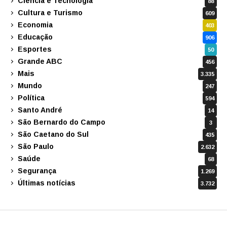
Ciência e Tecnologia
88
Cultura e Turismo
609
Economia
403
Educação
906
Esportes
50
Grande ABC
456
Mais
3.335
Mundo
247
Política
594
Santo André
14
São Bernardo do Campo
3
São Caetano do Sul
435
São Paulo
2.632
Saúde
68
Segurança
1.269
Últimas notícias
3.732