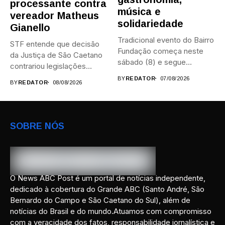
processante contra
música e
vereador Matheus
solidariedade
Gianello
Tradicional evento do Bairro
STF entende que decisão
Fundação começa neste
da Justiça de São Caetano
sábado (8) e segue
contrariou legislações
durante...
federais...
BY
REDATOR
07/08/2026
BY
REDATOR
08/08/2026
SOBRE NÓS
O News ABC Post é um portal de notícias independente,
dedicado à cobertura do Grande ABC (Santo André, São
Bernardo do Campo e São Caetano do Sul), além de
notícias do Brasil e do mundo.Atuamos com compromisso
com a veracidade dos fatos, responsabilidade jornalística e