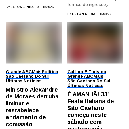
formas de ingresso,
BY
ELTON SPINA
08/08/2026
campi,...
BY
ELTON SPINA
08/08/2026
Grande ABC
Mais
Política
Cultura E Turismo
São Caetano Do Sul
Grande ABC
Mais
Últimas Notícias
São Caetano Do Sul
Últimas Notícias
Ministro Alexandre
É AMANHÃ! 33ª
de Moraes derruba
Festa Italiana de
liminar e
São Caetano
restabelece
começa neste
andamento de
sábado com
comissão
gastronomia,