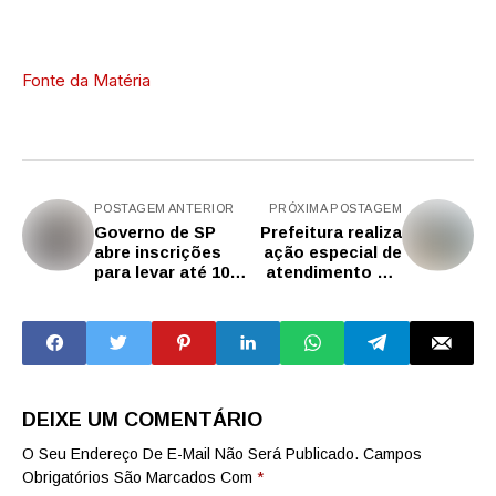
Fonte da Matéria
POSTAGEM ANTERIOR
PRÓXIMA POSTAGEM
Governo de SP
Prefeitura realiza
abre inscrições
ação especial de
para levar até 10
atendimento em
empresas para o
Neuropediatria
Fringe, um dos
maiores eventos
sobre artes do
mundo
DEIXE UM COMENTÁRIO
O Seu Endereço De E-Mail Não Será Publicado.
Campos
Obrigatórios São Marcados Com
*