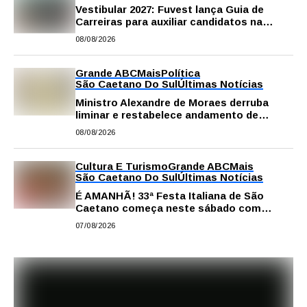
Vestibular 2027: Fuvest lança Guia de
Carreiras para auxiliar candidatos na
escolha da profissão
08/08/2026
Grande ABC
Mais
Política
São Caetano Do Sul
Últimas Notícias
Ministro Alexandre de Moraes derruba
liminar e restabelece andamento de
comissão processante contra vereador
08/08/2026
Matheus Gianello
Cultura E Turismo
Grande ABC
Mais
São Caetano Do Sul
Últimas Notícias
É AMANHÃ! 33ª Festa Italiana de São
Caetano começa neste sábado com
gastronomia, música e solidariedade
07/08/2026