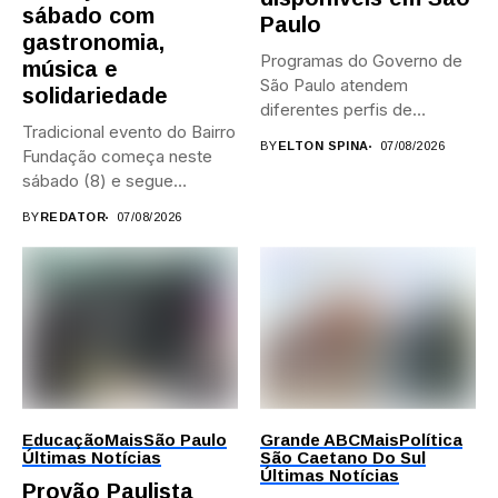
sábado com
Paulo
gastronomia,
Programas do Governo de
música e
São Paulo atendem
solidariedade
diferentes perfis de
Tradicional evento do Bairro
artistas, produtores,...
BY
ELTON SPINA
07/08/2026
Fundação começa neste
sábado (8) e segue
durante...
BY
REDATOR
07/08/2026
Educação
Mais
São Paulo
Grande ABC
Mais
Política
Últimas Notícias
São Caetano Do Sul
Últimas Notícias
Provão Paulista