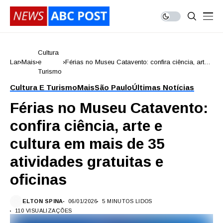
Cultura
Lar
Mais
e
Férias no Museu Catavento: confira ciência, arte e
Turismo
cultura em mais de 35 atividades gratuitas e
oficinas
Cultura E Turismo
Mais
São Paulo
Últimas Notícias
Férias no Museu Catavento:
confira ciência, arte e
cultura em mais de 35
atividades gratuitas e
oficinas
ELTON SPINA
06/01/2026
5 MINUTOS LIDOS
110 VISUALIZAÇÕES