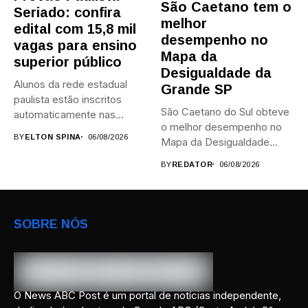
São Caetano tem o
Seriado: confira
melhor
edital com 15,8 mil
desempenho no
vagas para ensino
Mapa da
superior público
Desigualdade da
Alunos da rede estadual
Grande SP
paulista estão inscritos
São Caetano do Sul obteve
automaticamente nas
o melhor desempenho no
provas; Candidatos da...
BY
ELTON SPINA
06/08/2026
Mapa da Desigualdade...
BY
REDATOR
06/08/2026
SOBRE NÓS
O News ABC Post é um portal de notícias independente,