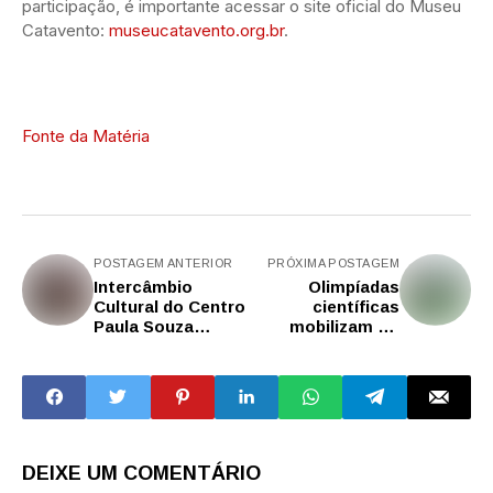
participação, é importante acessar o site oficial do Museu
Catavento:
museucatavento.org.br
.
Fonte da Matéria
POSTAGEM ANTERIOR
PRÓXIMA POSTAGEM
Intercâmbio
Olimpíadas
Cultural do Centro
científicas
Paula Souza
mobilizam 1,5
entrega mais de
milhão de
mil bolsas entre
estudantes e
2023 e 2025
consolidam
cultura de alto
desempenho na
rede estadual de
SP
DEIXE UM COMENTÁRIO