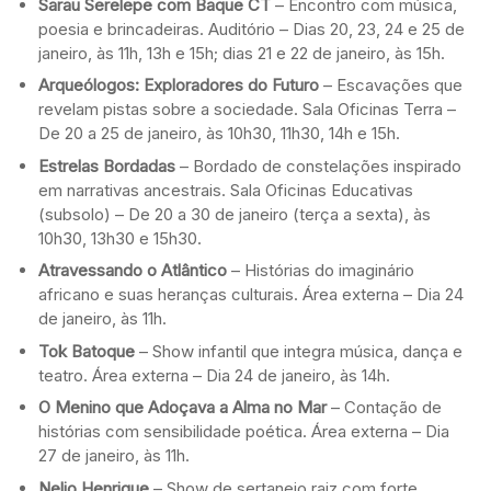
Sarau Serelepe com Baque CT
– Encontro com música,
poesia e brincadeiras. Auditório – Dias 20, 23, 24 e 25 de
janeiro, às 11h, 13h e 15h; dias 21 e 22 de janeiro, às 15h.
Arqueólogos: Exploradores do Futuro
– Escavações que
revelam pistas sobre a sociedade. Sala Oficinas Terra –
De 20 a 25 de janeiro, às 10h30, 11h30, 14h e 15h.
Estrelas Bordadas
– Bordado de constelações inspirado
em narrativas ancestrais. Sala Oficinas Educativas
(subsolo) – De 20 a 30 de janeiro (terça a sexta), às
10h30, 13h30 e 15h30.
Atravessando o Atlântico
– Histórias do imaginário
africano e suas heranças culturais. Área externa – Dia 24
de janeiro, às 11h.
Tok Batoque
– Show infantil que integra música, dança e
teatro. Área externa – Dia 24 de janeiro, às 14h.
O Menino que Adoçava a Alma no Mar
– Contação de
histórias com sensibilidade poética. Área externa – Dia
27 de janeiro, às 11h.
Nelio Henrique
– Show de sertanejo raiz com forte