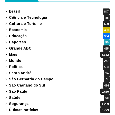
Brasil
847
Ciência e Tecnologia
88
Cultura e Turismo
609
Economia
403
Educação
904
Esportes
50
Grande ABC
455
Mais
3.332
Mundo
247
Política
593
Santo André
14
São Bernardo do Campo
3
São Caetano do Sul
434
São Paulo
2.630
Saúde
68
Segurança
1.269
Últimas notícias
3.729