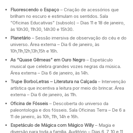
Fluorescendo o Espaço
– Criação de acessórios que
brilham no escuro e estimulam os sentidos. Sala
“Oficinas Educativas” (subsolo) – Dias 11 e 18 de janeiro,
às 10h30, 11h30, 14h30 e 15h30.
Planetário
– Sessão imersiva de observação do céu e do
universo. Área externa – Dia 6 de janeiro, às
10h,11h,12h,13h,15h e 16h.
As “Quase Gêmeas” em Ouro Negro
– Espetáculo
musical que celebra grandes vozes negras da música.
Área externa – Dia 6 de janeiro, às 14h.
Trupe BorboLetras – Literatura na Calçada
– Intervenção
artística que incentiva a leitura por meio do brincar. Área
externa – Dia 6 de janeiro, às 11h.
Oficina de Fósseis
– Descoberta do universo da
paleontologia e dos fósseis. Sala Oficinas Terra – De 6 a
11 de janeiro, às 10h, 11h, 14h e 16h.
Espetáculo de Mágica com Mágico Willy
– Magia e
diversão para toda a família. Auditório – Dias 6, 7, 10 e 11