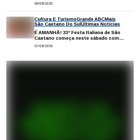
comissão processante contra vereador
08/08/2026
Matheus Gianello
Cultura E Turismo
Grande ABC
Mais
São Caetano Do Sul
Últimas Notícias
É AMANHÃ! 33ª Festa Italiana de São
Caetano começa neste sábado com
gastronomia, música e solidariedade
07/08/2026