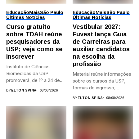
Educação
Mais
São Paulo
Educação
Mais
São Paulo
Últimas Notícias
Últimas Notícias
Curso gratuito
Vestibular 2027:
sobre TDAH reúne
Fuvest lança Guia
pesquisadores da
de Carreiras para
USP; veja como se
auxiliar candidatos
inscrever
na escolha da
profissão
Instituto de Ciências
Biomédicas da USP
Material reúne informações
promoverá, de 1º a 24 de...
sobre os cursos da USP,
formas de ingresso,
BY
ELTON SPINA
08/08/2026
campi,...
BY
ELTON SPINA
08/08/2026