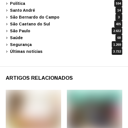
Política
594
Santo André
14
São Bernardo do Campo
3
São Caetano do Sul
435
São Paulo
2.632
Saúde
68
Segurança
1.269
Últimas notícias
3.732
ARTIGOS RELACIONADOS