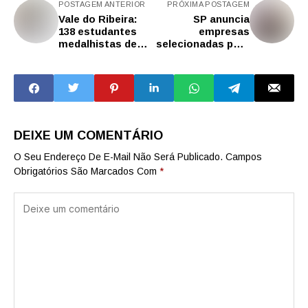
POSTAGEM ANTERIOR
PRÓXIMA POSTAGEM
Vale do Ribeira:
SP anuncia
138 estudantes
empresas
medalhistas de
selecionadas para
ouro da Omasp
a IBTM Americas,
disputam vaga em
evento de turismo
competição
no México
nacional nesta
quinta-feira (7)
DEIXE UM COMENTÁRIO
O Seu Endereço De E-Mail Não Será Publicado.
Campos
Obrigatórios São Marcados Com
*