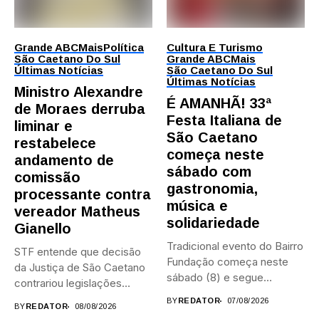
Grande ABC
Mais
Política
Cultura E Turismo
São Caetano Do Sul
Grande ABC
Mais
Últimas Notícias
São Caetano Do Sul
Últimas Notícias
Ministro Alexandre
É AMANHÃ! 33ª
de Moraes derruba
Festa Italiana de
liminar e
São Caetano
restabelece
começa neste
andamento de
sábado com
comissão
gastronomia,
processante contra
música e
vereador Matheus
solidariedade
Gianello
Tradicional evento do Bairro
STF entende que decisão
Fundação começa neste
da Justiça de São Caetano
sábado (8) e segue
contrariou legislações
durante...
federais...
BY
REDATOR
07/08/2026
BY
REDATOR
08/08/2026