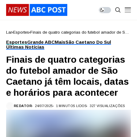
Lar
Esportes
Finais de quatro categorias do futebol amador de São
Caetano já têm locais, datas e horários para
Esportes
Grande ABC
Mais
São Caetano Do Sul
acontecer
Últimas Notícias
Finais de quatro categorias
do futebol amador de São
Caetano já têm locais, datas
e horários para acontecer
REDATOR
24/07/2025
1 MINUTOS LIDOS
327 VISUALIZAÇÕES