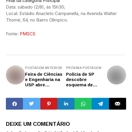
Final da categoria Principal
Data: sábado (2/8), às 15h30;
Local: Estádio Anacleto Campanella, na Avenida Walter
Thomé, 64, no Bairro Olímpico.
Fonte:
PMSCS
POSTAGEM ANTERIOR
PRÓXIMA POSTAGEM
Feira de Ciências
Polícia de SP
e Engenharia na
descobre
USP abre
esquema de
inscrições para
furtos de rodas de
jovens inovadores
veículos e prende
de todo o Brasil
receptador na
capital
DEIXE UM COMENTÁRIO