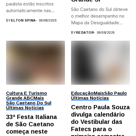
paulista estão inscritos
São Caetano do Sul obteve
automaticamente nas
o melhor desempenho no
provas; Candidatos da...
BY
ELTON SPINA
06/08/2026
Mapa da Desigualdade...
BY
REDATOR
06/08/2026
Cultura E Turismo
Educação
Mais
São Paulo
Grande ABC
Mais
Últimas Notícias
São Caetano Do Sul
Centro Paula Souza
Últimas Notícias
divulga calendário
33ª Festa Italiana
do Vestibular das
de São Caetano
Fatecs para o
começa neste