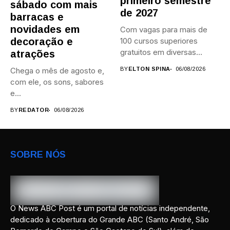
primeiro semestre
sábado com mais
de 2027
barracas e
novidades em
Com vagas para mais de
decoração e
100 cursos superiores
gratuitos em diversas
atrações
áreas,...
Chega o mês de agosto e,
BY
ELTON SPINA
06/08/2026
com ele, os sons, sabores
e...
BY
REDATOR
06/08/2026
SOBRE NÓS
O News ABC Post é um portal de notícias independente,
dedicado à cobertura do Grande ABC (Santo André, São