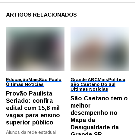
ARTIGOS RELACIONADOS
Educação
Mais
São Paulo
Grande ABC
Mais
Política
Últimas Notícias
São Caetano Do Sul
Últimas Notícias
Provão Paulista
São Caetano tem o
Seriado: confira
melhor
edital com 15,8 mil
desempenho no
vagas para ensino
Mapa da
superior público
Desigualdade da
Alunos da rede estadual
Grande SP