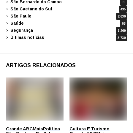
São Bernardo do Campo
3
São Caetano do Sul
435
São Paulo
2.630
Saúde
68
Segurança
1.269
Últimas notícias
3.730
ARTIGOS RELACIONADOS
Grande ABC
Mais
Política
Cultura E Turismo