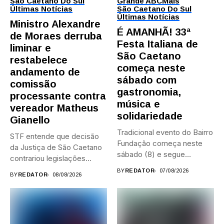
São Caetano Do Sul
Grande ABC
Mais
Últimas Notícias
São Caetano Do Sul
Últimas Notícias
Ministro Alexandre
É AMANHÃ! 33ª
de Moraes derruba
Festa Italiana de
liminar e
São Caetano
restabelece
começa neste
andamento de
sábado com
comissão
gastronomia,
processante contra
música e
vereador Matheus
solidariedade
Gianello
Tradicional evento do Bairro
STF entende que decisão
Fundação começa neste
da Justiça de São Caetano
sábado (8) e segue
contrariou legislações
durante...
federais...
BY
REDATOR
07/08/2026
BY
REDATOR
08/08/2026