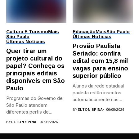
Cultura E Turismo
Mais
Educação
Mais
São Paulo
São Paulo
Últimas Notícias
Últimas Notícias
Provão Paulista
Quer tirar um
Seriado: confira
projeto cultural do
edital com 15,8 mil
papel? Conheça os
vagas para ensino
principais editais
superior público
disponíveis em São
Alunos da rede estadual
Paulo
paulista estão inscritos
Programas do Governo de
automaticamente nas
São Paulo atendem
provas; Candidatos da...
BY
ELTON SPINA
06/08/2026
diferentes perfis de
artistas, produtores,...
BY
ELTON SPINA
07/08/2026