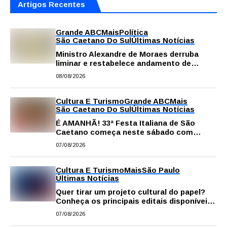
Artigos Recentes
Grande ABC
Mais
Política
São Caetano Do Sul
Últimas Notícias
Ministro Alexandre de Moraes derruba
liminar e restabelece andamento de
comissão processante contra vereador
08/08/2026
Matheus Gianello
Cultura E Turismo
Grande ABC
Mais
São Caetano Do Sul
Últimas Notícias
É AMANHÃ! 33ª Festa Italiana de São
Caetano começa neste sábado com
gastronomia, música e solidariedade
07/08/2026
Cultura E Turismo
Mais
São Paulo
Últimas Notícias
Quer tirar um projeto cultural do papel?
Conheça os principais editais disponíveis
em São Paulo
07/08/2026