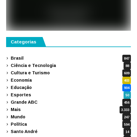
Categorias
Brasil
847
Ciência e Tecnologia
88
Cultura e Turismo
609
Economia
403
Educação
904
Esportes
50
Grande ABC
456
Mais
3.333
Mundo
247
Política
594
Santo André
14