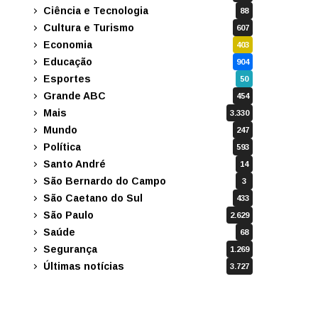
Ciência e Tecnologia
88
Cultura e Turismo
607
Economia
403
Educação
904
Esportes
50
Grande ABC
454
Mais
3.330
Mundo
247
Política
593
Santo André
14
São Bernardo do Campo
3
São Caetano do Sul
433
São Paulo
2.629
Saúde
68
Segurança
1.269
Últimas notícias
3.727