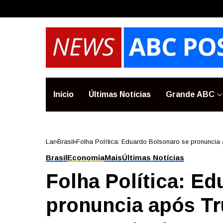
Início
Últimas Notícias
Grande ABC
Lar
Brasil
Folha Política: Eduardo Bolsonaro se pronuncia 
Moraes: ‘Batata esquentando’
Brasil
Economia
Mais
Últimas Notícias
Folha Política: E
pronuncia após Tr