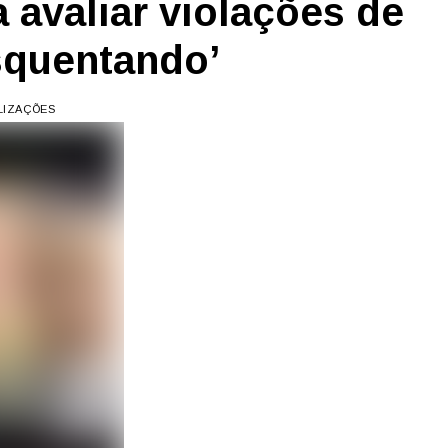
 avaliar violações de
squentando’
ALIZAÇÕES