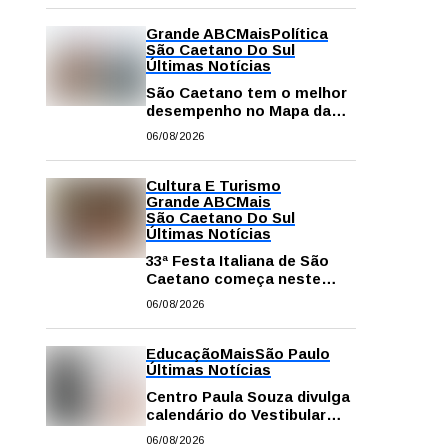
Grande ABC
Mais
Política
São Caetano Do Sul
Últimas Notícias
São Caetano tem o melhor
desempenho no Mapa da
Desigualdade da Grande SP
06/08/2026
Cultura E Turismo
Grande ABC
Mais
São Caetano Do Sul
Últimas Notícias
33ª Festa Italiana de São
Caetano começa neste
sábado com mais barracas
06/08/2026
e novidades em decoração
e atrações
Educação
Mais
São Paulo
Últimas Notícias
Centro Paula Souza divulga
calendário do Vestibular
das Fatecs para o primeiro
06/08/2026