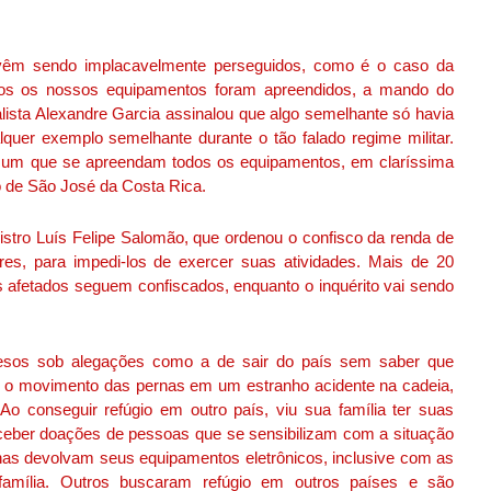
s vêm sendo implacavelmente perseguidos, como é o caso da
todos os nossos equipamentos foram apreendidos, a mando do
alista Alexandre Garcia assinalou que algo semelhante só havia
quer exemplo semelhante durante o tão falado regime militar.
um que se apreendam todos os equipamentos, em claríssima
to de São José da Costa Rica.
inistro Luís Felipe Salomão, que ordenou o confisco da renda de
res, para impedi-los de exercer suas atividades. Mais de 20
afetados seguem confiscados, enquanto o inquérito vai sendo
resos sob alegações como a de sair do país sem saber que
 o movimento das pernas em um estranho acidente na cadeia,
Ao conseguir refúgio em outro país, viu sua família ter suas
eber doações de pessoas que se sensibilizam com a situação
nas devolvam seus equipamentos eletrônicos, inclusive com as
família. Outros buscaram refúgio em outros países e são