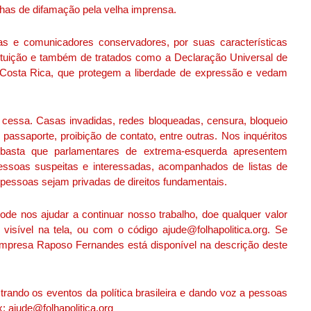
nhas de difamação pela velha imprensa.
tas e comunicadores conservadores, por suas características
tituição e também de tratados como a Declaração Universal de
Costa Rica, que protegem a liberdade de expressão e vedam
cessa. Casas invadidas, redes bloqueadas, censura, bloqueio
passaporte, proibição de contato, entre outras. Nos inquéritos
, basta que parlamentares de extrema-esquerda apresentem
 pessoas suspeitas e interessadas, acompanhados de listas de
pessoas sejam privadas de direitos fundamentais.
pode nos ajudar a continuar nosso trabalho, doe qualquer valor
isível na tela, ou com o código ajude@folhapolitica.org. Se
a empresa Raposo Fernandes está disponível na descrição deste
rando os eventos da política brasileira e dando voz a pessoas
x: ajude@folhapolitica.org