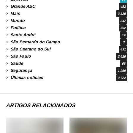
Grande ABC
452
Mais
3.325
Mundo
247
Política
592
Santo André
14
São Bernardo do Campo
3
São Caetano do Sul
431
São Paulo
2.626
Saúde
68
Segurança
1.269
Últimas notícias
3.722
ARTIGOS RELACIONADOS