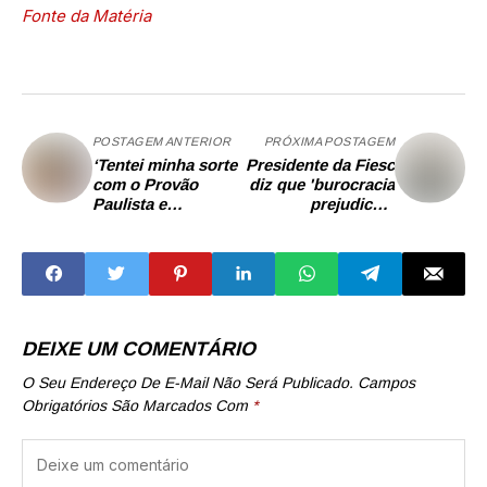
Fonte da Matéria
POSTAGEM ANTERIOR
PRÓXIMA POSTAGEM
‘Tentei minha sorte
Presidente da Fiesc
com o Provão
diz que 'burocracia
Paulista e
prejudica o
consegui’, diz
desenvolvimento
estudante da região
das empresas' no
de Campinas
Brasil
aprovado na Fatec
DEIXE UM COMENTÁRIO
O Seu Endereço De E-Mail Não Será Publicado.
Campos
Obrigatórios São Marcados Com
*