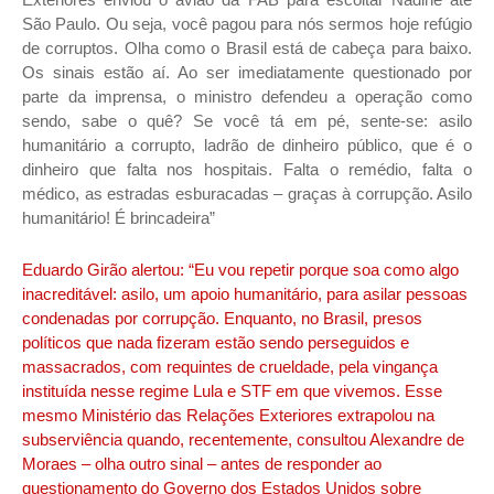
São Paulo. Ou seja, você pagou para nós sermos hoje refúgio
de corruptos. Olha como o Brasil está de cabeça para baixo.
Os sinais estão aí. Ao ser imediatamente questionado por
parte da imprensa, o ministro defendeu a operação como
sendo, sabe o quê? Se você tá em pé, sente-se: asilo
humanitário a corrupto, ladrão de dinheiro público, que é o
dinheiro que falta nos hospitais. Falta o remédio, falta o
médico, as estradas esburacadas – graças à corrupção. Asilo
humanitário! É brincadeira”
Eduardo Girão alertou: “Eu vou repetir porque soa como algo
inacreditável: asilo, um apoio humanitário, para asilar pessoas
condenadas por corrupção. Enquanto, no Brasil, presos
políticos que nada fizeram estão sendo perseguidos e
massacrados, com requintes de crueldade, pela vingança
instituída nesse regime Lula e STF em que vivemos. Esse
mesmo Ministério das Relações Exteriores extrapolou na
subserviência quando, recentemente, consultou Alexandre de
Moraes – olha outro sinal – antes de responder ao
questionamento do Governo dos Estados Unidos sobre