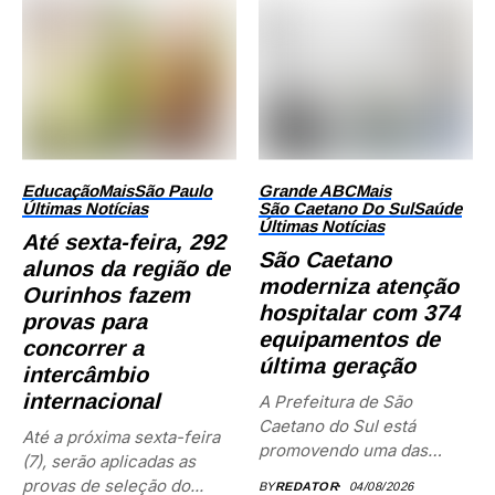
Educação
Mais
São Paulo
Grande ABC
Mais
Últimas Notícias
São Caetano Do Sul
Saúde
Últimas Notícias
Até sexta-feira, 292
São Caetano
alunos da região de
moderniza atenção
Ourinhos fazem
hospitalar com 374
provas para
equipamentos de
concorrer a
última geração
intercâmbio
internacional
A Prefeitura de São
Caetano do Sul está
Até a próxima sexta-feira
promovendo uma das
(7), serão aplicadas as
maiores...
provas de seleção do...
BY
REDATOR
04/08/2026