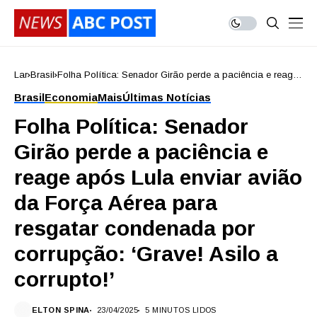
Lar
Brasil
Folha Política: Senador Girão perde a paciência e reage
após Lula enviar avião da Força Aérea para resgatar
Brasil
Economia
Mais
Últimas Notícias
condenada por corrupção: ‘Grave! Asilo a corrupto!’
Folha Política: Senador
Girão perde a paciência e
reage após Lula enviar avião
da Força Aérea para
resgatar condenada por
corrupção: ‘Grave! Asilo a
corrupto!’
ELTON SPINA
23/04/2025
5 MINUTOS LIDOS