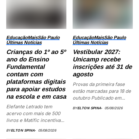
Educação
Mais
São Paulo
Educação
Mais
São Paulo
Últimas Notícias
Últimas Notícias
Crianças do 1º ao 5º
Vestibular 2027:
ano do Ensino
Unicamp recebe
Fundamental
inscrições até 31 de
contam com
agosto
plataformas digitais
Provas da primeira fase
para apoiar estudos
estão marcadas para 18 de
na escola e em casa
outubro Publicado em...
Elefante Letrado tem
BY
ELTON SPINA
05/08/2026
acervo com mais de 500
livros e Matific incentiva...
BY
ELTON SPINA
05/08/2026