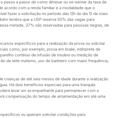
 o passo a passo de como diminuir ou se isentar da taxa de
, de acordo com a renda familiar e a modalidade que o
vel fazer a solicitação no período das 12h do dia 12 de maio
 também lembra que a USP reserva 50% das vagas para
. Dessa metade, 37% são reservadas para pessoas negras, de
recursos específicos para a realização da prova ou solicitar
ais como, por exemplo, prova em braile, intérprete de
parelho contínuo de infusão de insulina ou medição de
ação de leite materno, uso de banheiro com maior frequência,
 crianças de até seis meses de idade durante a realização
ia. Há dois benefícios especiais para uma tranquila
poderá levar um acompanhante para permanecer com a
haverá compensação do tempo de amamentação em até uma
pecíficos ou queiram solicitar condições para