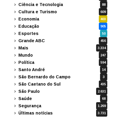
Ciência e Tecnologia
88
Cultura e Turismo
609
Economia
403
Educação
905
Esportes
50
Grande ABC
456
Mais
3.334
Mundo
247
Política
594
Santo André
14
São Bernardo do Campo
3
São Caetano do Sul
435
São Paulo
2.631
Saúde
68
Segurança
1.269
Últimas notícias
3.731