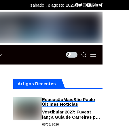
sábado , 8 agosto 2026
Artigos Recentes
Educação
Mais
São Paulo
Últimas Notícias
Vestibular 2027: Fuvest
lança Guia de Carreiras para
auxiliar candidatos na
08/08/2026
escolha da profissão