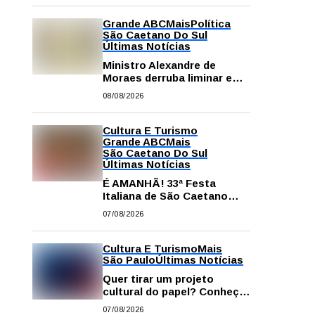
Grande ABC
Mais
Política
São Caetano Do Sul
Últimas Notícias
Ministro Alexandre de
Moraes derruba liminar e
restabelece andamento de
08/08/2026
comissão processante
contra vereador Matheus
Gianello
Cultura E Turismo
Grande ABC
Mais
São Caetano Do Sul
Últimas Notícias
É AMANHÃ! 33ª Festa
Italiana de São Caetano
começa neste sábado com
07/08/2026
gastronomia, música e
solidariedade
Cultura E Turismo
Mais
São Paulo
Últimas Notícias
Quer tirar um projeto
cultural do papel? Conheça
os principais editais
07/08/2026