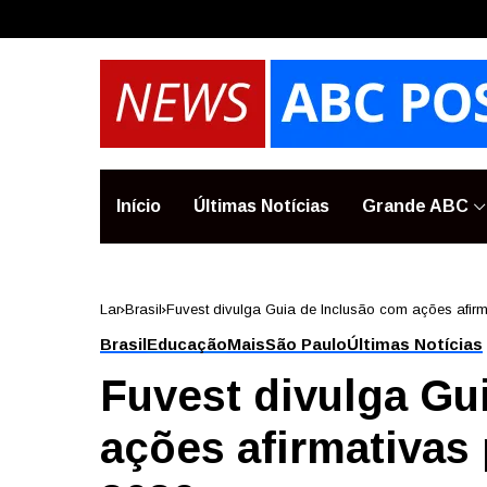
Início
Últimas Notícias
Grande ABC
Lar
Brasil
Fuvest divulga Guia de Inclusão com ações afirm
Brasil
Educação
Mais
São Paulo
Últimas Notícias
Fuvest divulga Gu
ações afirmativas 