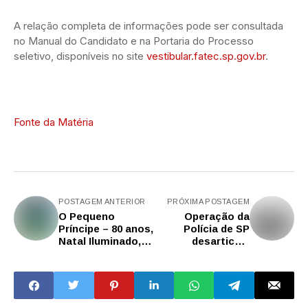
A relação completa de informações pode ser consultada
no Manual do Candidato e na Portaria do Processo
seletivo, disponíveis no site
vestibular.fatec.sp.gov.br
.
Fonte da Matéria
POSTAGEM ANTERIOR
PRÓXIMA POSTAGEM
O Pequeno
Operação da
Príncipe – 80 anos,
Polícia de SP
Natal Iluminado,
desarticula
concertos
quadrilha que
natalinos: confira
usava cafeína
a programação
para adulterar
cultural no estado
cocaína