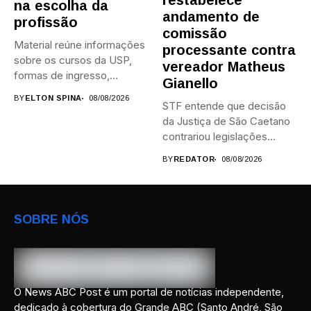
restabelece
na escolha da
andamento de
profissão
comissão
Material reúne informações
processante contra
sobre os cursos da USP,
vereador Matheus
formas de ingresso,
Gianello
campi,...
BY
ELTON SPINA
08/08/2026
STF entende que decisão
da Justiça de São Caetano
contrariou legislações
federais...
BY
REDATOR
08/08/2026
SOBRE NÓS
O News ABC Post é um portal de notícias independente,
dedicado à cobertura do Grande ABC (Santo André, São