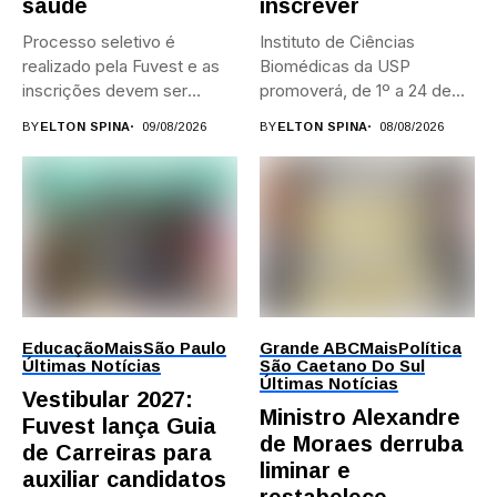
saúde
inscrever
Processo seletivo é
Instituto de Ciências
realizado pela Fuvest e as
Biomédicas da USP
inscrições devem ser
promoverá, de 1º a 24 de...
feitas...
BY
ELTON SPINA
09/08/2026
BY
ELTON SPINA
08/08/2026
Educação
Mais
São Paulo
Grande ABC
Mais
Política
Últimas Notícias
São Caetano Do Sul
Últimas Notícias
Vestibular 2027:
Ministro Alexandre
Fuvest lança Guia
de Moraes derruba
de Carreiras para
liminar e
auxiliar candidatos