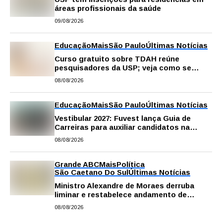
áreas profissionais da saúde
09/08/2026
Educação
Mais
São Paulo
Últimas Notícias
Curso gratuito sobre TDAH reúne
pesquisadores da USP; veja como se
inscrever
08/08/2026
Educação
Mais
São Paulo
Últimas Notícias
Vestibular 2027: Fuvest lança Guia de
Carreiras para auxiliar candidatos na
escolha da profissão
08/08/2026
Grande ABC
Mais
Política
São Caetano Do Sul
Últimas Notícias
Ministro Alexandre de Moraes derruba
liminar e restabelece andamento de
comissão processante contra vereador
08/08/2026
Matheus Gianello