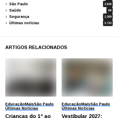
São Paulo
2.626
Saúde
68
Segurança
1.269
Últimas notícias
3.722
ARTIGOS RELACIONADOS
Educação
Mais
São Paulo
Educação
Mais
São Paulo
Últimas Notícias
Últimas Notícias
Crianças do 1º ao
Vestibular 2027: