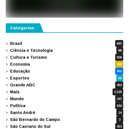
Categorias
Brasil
847
Ciência e Tecnologia
88
Cultura e Turismo
606
Economia
403
Educação
901
Esportes
50
Grande ABC
452
Mais
3.325
Mundo
247
Política
592
Santo André
14
São Bernardo do Campo
3
São Caetano do Sul
431