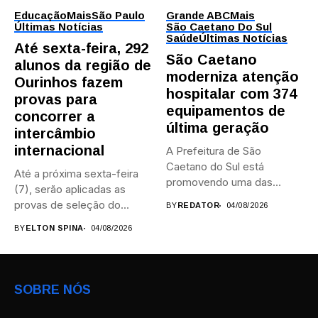
Educação
Mais
São Paulo
Grande ABC
Mais
Últimas Notícias
São Caetano Do Sul
Saúde
Últimas Notícias
Até sexta-feira, 292
São Caetano
alunos da região de
moderniza atenção
Ourinhos fazem
hospitalar com 374
provas para
equipamentos de
concorrer a
última geração
intercâmbio
internacional
A Prefeitura de São
Caetano do Sul está
Até a próxima sexta-feira
promovendo uma das
(7), serão aplicadas as
maiores...
provas de seleção do...
BY
REDATOR
04/08/2026
BY
ELTON SPINA
04/08/2026
SOBRE NÓS