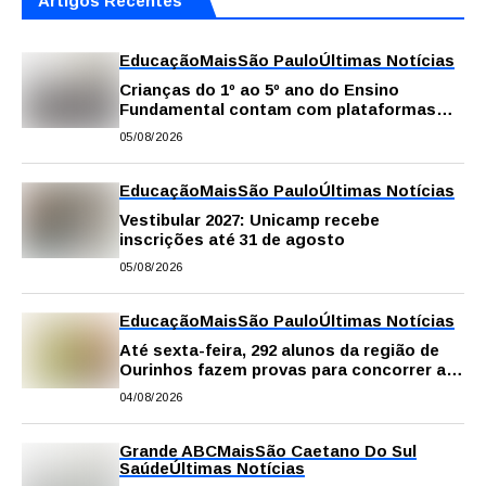
Artigos Recentes
Educação
Mais
São Paulo
Últimas Notícias
Crianças do 1º ao 5º ano do Ensino
Fundamental contam com plataformas
digitais para apoiar estudos na escola e
05/08/2026
em casa
Educação
Mais
São Paulo
Últimas Notícias
Vestibular 2027: Unicamp recebe
inscrições até 31 de agosto
05/08/2026
Educação
Mais
São Paulo
Últimas Notícias
Até sexta-feira, 292 alunos da região de
Ourinhos fazem provas para concorrer a
intercâmbio internacional
04/08/2026
Grande ABC
Mais
São Caetano Do Sul
Saúde
Últimas Notícias