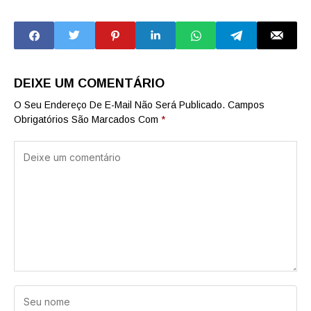
de inovação e
Inteligentes para
pesquisa da USP
apoiar municípios
em Ribeirão Preto
com soluções
tecnológicas
inovadoras
DEIXE UM COMENTÁRIO
O Seu Endereço De E-Mail Não Será Publicado.
Campos
Obrigatórios São Marcados Com
*