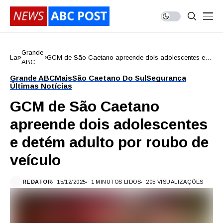
Grande
Lar
GCM de São Caetano apreende dois adolescentes e
ABC
detém adulto por roubo de veículo
Grande ABC
Mais
São Caetano Do Sul
Segurança
Últimas Notícias
GCM de São Caetano
apreende dois adolescentes
e detém adulto por roubo de
veículo
REDATOR
15/12/2025
1 MINUTOS LIDOS
205 VISUALIZAÇÕES