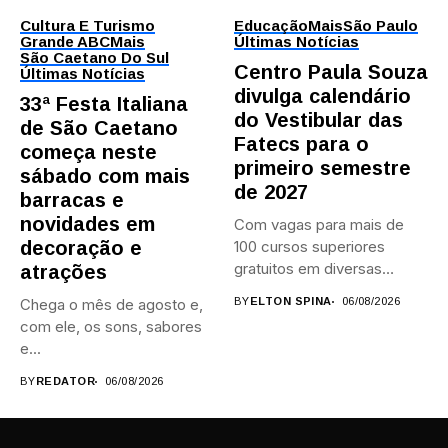
Cultura E Turismo
Educação
Mais
São Paulo
Grande ABC
Mais
Últimas Notícias
São Caetano Do Sul
Centro Paula Souza
Últimas Notícias
divulga calendário
33ª Festa Italiana
do Vestibular das
de São Caetano
Fatecs para o
começa neste
primeiro semestre
sábado com mais
de 2027
barracas e
novidades em
Com vagas para mais de
decoração e
100 cursos superiores
gratuitos em diversas
atrações
áreas,...
Chega o mês de agosto e,
BY
ELTON SPINA
06/08/2026
com ele, os sons, sabores
e...
BY
REDATOR
06/08/2026