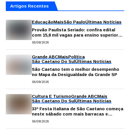
Artigos Recentes
Educação
Mais
São Paulo
Últimas Notícias
Provão Paulista Seriado: confira edital
com 15,8 mil vagas para ensino superior
público
06/08/2026
Grande ABC
Mais
Política
São Caetano Do Sul
Últimas Notícias
São Caetano tem o melhor desempenho
no Mapa da Desigualdade da Grande SP
06/08/2026
Cultura E Turismo
Grande ABC
Mais
São Caetano Do Sul
Últimas Notícias
33ª Festa Italiana de São Caetano começa
neste sábado com mais barracas e
novidades em decoração e atrações
06/08/2026