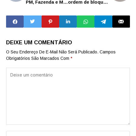
PM, Fazenda e MP
ordem de bloqueio
identifica grupo
de R$ 7,6 bilhões
criminoso no
em ação
setor de
combustíveis com
dívida bilionária
DEIXE UM COMENTÁRIO
O Seu Endereço De E-Mail Não Será Publicado.
Campos
Obrigatórios São Marcados Com
*