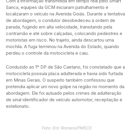
Com a informação transmitida em tempo real pelo Smart
Sanca, equipes da GCM iniciaram patrulhamento e
localizaram o veículo na Avenida Goiás. Durante a tentativa
de abordagem, o condutor desobedeceu à ordem de
parada, fugindo em alta velocidade, transitando pela
contramão e até sobre calçadas, colocando pedestres e
motoristas em risco. No trajeto, ainda descartou uma
mochila. A fuga terminou na Avenida do Estado, quando
perdeu o controle da motocicleta e caiu.
Conduzido ao 1º DP de São Caetano, foi constatado que a
motocicleta possuía placa adulterada e havia sido furtada
em Minas Gerais. O suspeito também confessou que
pretendia aplicar um novo golpe na região no momento da
abordagem. Ele foi autuado pelos crimes de adulteração
de sinal identificador de veículo automotor, receptação e
estelionato.
Foto: Eric Romero/PMSCS