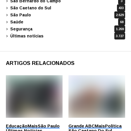
São Bernardo do Campo
3
São Caetano do Sul
433
São Paulo
2.629
Saúde
68
Segurança
1.269
Últimas notícias
3.727
ARTIGOS RELACIONADOS
Educação
Mais
São Paulo
Grande ABC
Mais
Política
Últimas Notícias
São Caetano Do Sul