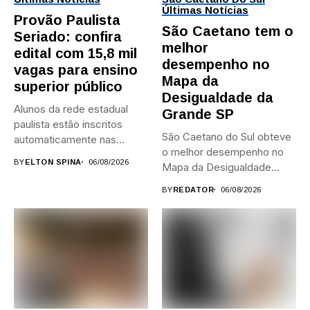
Últimas Notícias
Provão Paulista
São Caetano tem o
Seriado: confira
melhor
edital com 15,8 mil
desempenho no
vagas para ensino
Mapa da
superior público
Desigualdade da
Alunos da rede estadual
Grande SP
paulista estão inscritos
São Caetano do Sul obteve
automaticamente nas
o melhor desempenho no
provas; Candidatos da...
BY
ELTON SPINA
06/08/2026
Mapa da Desigualdade...
BY
REDATOR
06/08/2026