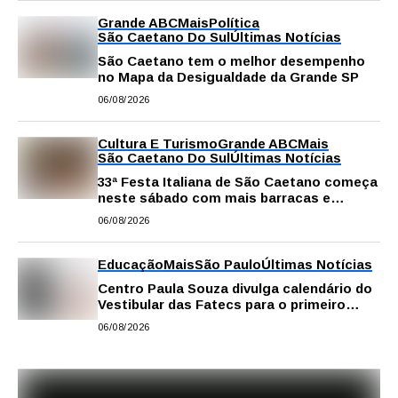
Grande ABC
Mais
Política
São Caetano Do Sul
Últimas Notícias
São Caetano tem o melhor desempenho
no Mapa da Desigualdade da Grande SP
06/08/2026
Cultura E Turismo
Grande ABC
Mais
São Caetano Do Sul
Últimas Notícias
33ª Festa Italiana de São Caetano começa
neste sábado com mais barracas e
novidades em decoração e atrações
06/08/2026
Educação
Mais
São Paulo
Últimas Notícias
Centro Paula Souza divulga calendário do
Vestibular das Fatecs para o primeiro
semestre de 2027
06/08/2026