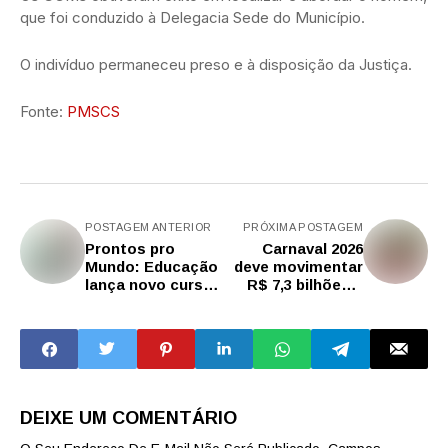
que foi conduzido à Delegacia Sede do Município.
O indivíduo permaneceu preso e à disposição da Justiça.
Fonte:
PMSCS
POSTAGEM ANTERIOR
PRÓXIMA POSTAGEM
Prontos pro
Carnaval 2026
Mundo: Educação
deve movimentar
lança novo curso
R$ 7,3 bilhões e
de inglês para 70
atrair 4,7 milhões
mil alunos
de turistas para o
concorrerem às
estado de SP
vagas de
intercâmbio
DEIXE UM COMENTÁRIO