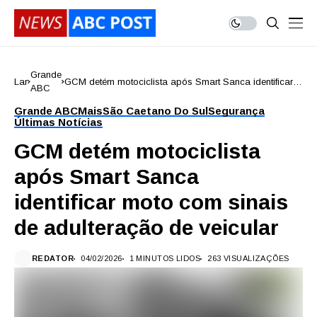
Grande
Lar
GCM detém motociclista após Smart Sanca identificar
ABC
moto com sinais de adulteração de veicular
Grande ABC
Mais
São Caetano Do Sul
Segurança
Últimas Notícias
GCM detém motociclista
após Smart Sanca
identificar moto com sinais
de adulteração de veicular
REDATOR
04/02/2026
1 MINUTOS LIDOS
263 VISUALIZAÇÕES