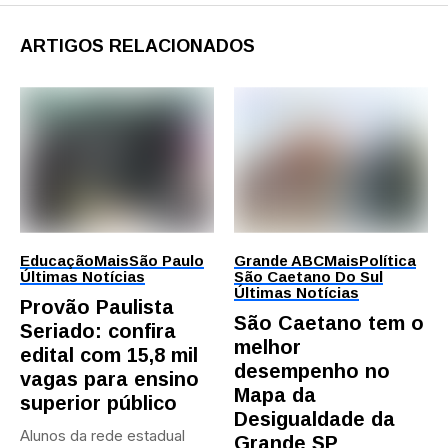
ARTIGOS RELACIONADOS
Educação
Mais
São Paulo
Grande ABC
Mais
Política
Últimas Notícias
São Caetano Do Sul
Últimas Notícias
Provão Paulista
São Caetano tem o
Seriado: confira
melhor
edital com 15,8 mil
desempenho no
vagas para ensino
Mapa da
superior público
Desigualdade da
Alunos da rede estadual
Grande SP