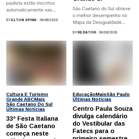
paulista estão inscritos
São Caetano do Sul obteve
automaticamente nas
o melhor desempenho no
provas; Candidatos da...
BY
ELTON SPINA
06/08/2026
Mapa da Desigualdade...
BY
REDATOR
06/08/2026
Cultura E Turismo
Educação
Mais
São Paulo
Grande ABC
Mais
Últimas Notícias
São Caetano Do Sul
Centro Paula Souza
Últimas Notícias
divulga calendário
33ª Festa Italiana
do Vestibular das
de São Caetano
Fatecs para o
começa neste
primeiro semestre