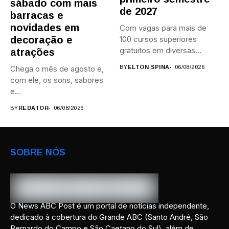
sábado com mais
de 2027
barracas e
novidades em
Com vagas para mais de
decoração e
100 cursos superiores
gratuitos em diversas
atrações
áreas,...
Chega o mês de agosto e,
BY
ELTON SPINA
06/08/2026
com ele, os sons, sabores
e...
BY
REDATOR
06/08/2026
SOBRE NÓS
O News ABC Post é um portal de notícias independente,
dedicado à cobertura do Grande ABC (Santo André, São
Bernardo do Campo e São Caetano do Sul), além de