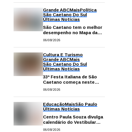
Grande ABC
Mais
Política
São Caetano Do Sul
Últimas Notícias
São Caetano tem o melhor
desempenho no Mapa da
Desigualdade da Grande SP
06/08/2026
Cultura E Turismo
Grande ABC
Mais
São Caetano Do Sul
Últimas Notícias
33ª Festa Italiana de São
Caetano começa neste
sábado com mais barracas
06/08/2026
e novidades em decoração
e atrações
Educação
Mais
São Paulo
Últimas Notícias
Centro Paula Souza divulga
calendário do Vestibular
das Fatecs para o primeiro
06/08/2026