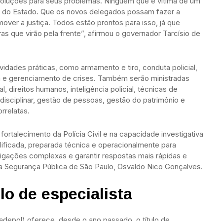
soluções para seus problemas. Ninguém que é vítima de um
ão do Estado. Que os novos delegados possam fazer a
ver a justiça. Todos estão prontos para isso, já que
as que virão pela frente”, afirmou o governador Tarcísio de
ividades práticas, como armamento e tiro, conduta policial,
ria e gerenciamento de crises. Também serão ministradas
ial, direitos humanos, inteligência policial, técnicas de
vo disciplinar, gestão de pessoas, gestão do patrimônio e
rrelatas.
rtalecimento da Polícia Civil e na capacidade investigativa
ificada, preparada técnica e operacionalmente para
tigações complexas e garantir respostas mais rápidas e
 da Segurança Pública de São Paulo, Osvaldo Nico Gonçalves.
lo de especialista
adepol) oferece, desde o ano passado, o título de