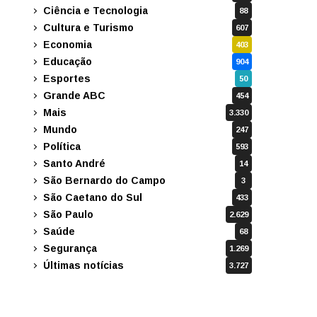
Ciência e Tecnologia
88
Cultura e Turismo
607
Economia
403
Educação
904
Esportes
50
Grande ABC
454
Mais
3.330
Mundo
247
Política
593
Santo André
14
São Bernardo do Campo
3
São Caetano do Sul
433
São Paulo
2.629
Saúde
68
Segurança
1.269
Últimas notícias
3.727