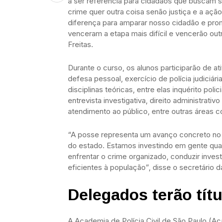
a ser referência para cidadãos que buscam 
crime quer outra coisa senão justiça e a aç
diferença para amparar nosso cidadão e promo
venceram a etapa mais difícil e vencerão outr
Freitas.
Durante o curso, os alunos participarão de at
defesa pessoal, exercício de polícia judiciá
disciplinas teóricas, entre elas inquérito polic
entrevista investigativa, direito administrati
atendimento ao público, entre outras áreas co
“A posse representa um avanço concreto no fo
do estado. Estamos investindo em gente qual
enfrentar o crime organizado, conduzir inves
eficientes à população”, disse o secretário
Delegados terão títu
A Academia de Polícia Civil de São Paulo (Ac