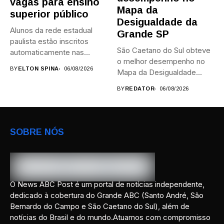
vagas para ensino
Mapa da
superior público
Desigualdade da
Alunos da rede estadual
Grande SP
paulista estão inscritos
São Caetano do Sul obteve
automaticamente nas
o melhor desempenho no
provas; Candidatos da...
BY
ELTON SPINA
06/08/2026
Mapa da Desigualdade...
BY
REDATOR
06/08/2026
SOBRE NÓS
O News ABC Post é um portal de notícias independente,
dedicado à cobertura do Grande ABC (Santo André, São
Bernardo do Campo e São Caetano do Sul), além de
notícias do Brasil e do mundo.Atuamos com compromisso