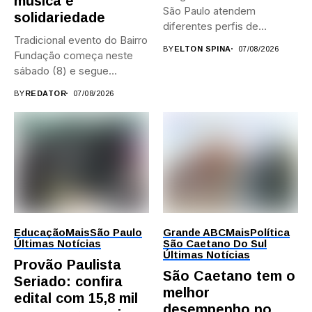
música e
São Paulo atendem
solidariedade
diferentes perfis de
Tradicional evento do Bairro
artistas, produtores,...
BY
ELTON SPINA
07/08/2026
Fundação começa neste
sábado (8) e segue
durante...
BY
REDATOR
07/08/2026
Educação
Mais
São Paulo
Grande ABC
Mais
Política
Últimas Notícias
São Caetano Do Sul
Últimas Notícias
Provão Paulista
São Caetano tem o
Seriado: confira
melhor
edital com 15,8 mil
desempenho no