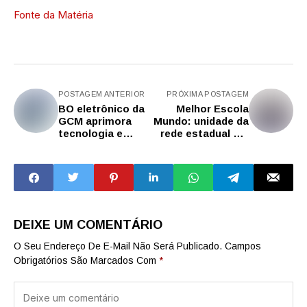
Fonte da Matéria
POSTAGEM ANTERIOR
PRÓXIMA POSTAGEM
BO eletrônico da
Melhor Escola
GCM aprimora
Mundo: unidade da
tecnologia e
rede estadual em
inteligência para
Cubatão é
combate à
finalista de
criminalidade em
premiação
São Caetano
internacional
DEIXE UM COMENTÁRIO
O Seu Endereço De E-Mail Não Será Publicado.
Campos
Obrigatórios São Marcados Com
*