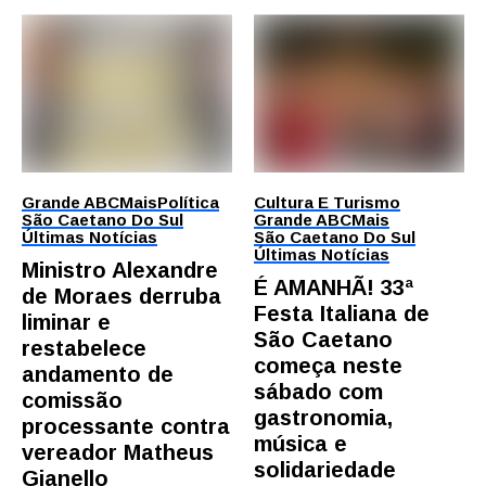
Grande ABC
Mais
Política
Cultura E Turismo
São Caetano Do Sul
Grande ABC
Mais
Últimas Notícias
São Caetano Do Sul
Últimas Notícias
Ministro Alexandre
É AMANHÃ! 33ª
de Moraes derruba
Festa Italiana de
liminar e
São Caetano
restabelece
começa neste
andamento de
sábado com
comissão
gastronomia,
processante contra
música e
vereador Matheus
solidariedade
Gianello