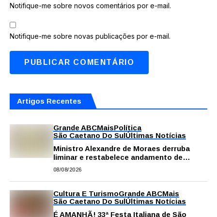
Notifique-me sobre novos comentários por e-mail.
Notifique-me sobre novas publicações por e-mail.
Artigos Recentes
Grande ABC
Mais
Política
São Caetano Do Sul
Últimas Notícias
Ministro Alexandre de Moraes derruba
liminar e restabelece andamento de
comissão processante contra vereador
08/08/2026
Matheus Gianello
Cultura E Turismo
Grande ABC
Mais
São Caetano Do Sul
Últimas Notícias
É AMANHÃ! 33ª Festa Italiana de São