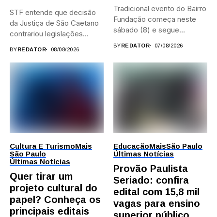
Tradicional evento do Bairro
STF entende que decisão
Fundação começa neste
da Justiça de São Caetano
sábado (8) e segue
contrariou legislações
durante...
federais...
BY
REDATOR
07/08/2026
BY
REDATOR
08/08/2026
Cultura E Turismo
Mais
Educação
Mais
São Paulo
São Paulo
Últimas Notícias
Últimas Notícias
Provão Paulista
Quer tirar um
Seriado: confira
projeto cultural do
edital com 15,8 mil
papel? Conheça os
vagas para ensino
principais editais
superior público