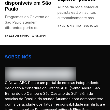
disponíveis em São
Alunos da rede estadual
Paulo
paulista estão inscritos
Programas do Governo de
automaticamente nas
São Paulo atendem
provas; Candidatos da...
BY
ELTON SPINA
06/08/2026
diferentes perfis de
artistas, produtores,...
BY
ELTON SPINA
07/08/2026
SOBRE NÓS
O News ABC Post é um portal de notícias independente,
dedicado à cobertura do Grande ABC (Santo André, São
Bernardo do Campo e São Caetano do Sul), além de
notícias do Brasil e do mundo.Atuamos com compromisso
com a veracidade dos fatos, responsabilidade jornalística e
interesse público.Responsável editorial: Elton Spina –