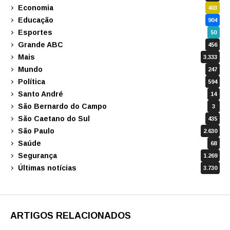
Economia
403
Educação
904
Esportes
50
Grande ABC
456
Mais
3.333
Mundo
247
Política
594
Santo André
14
São Bernardo do Campo
3
São Caetano do Sul
435
São Paulo
2.630
Saúde
68
Segurança
1.269
Últimas notícias
3.730
ARTIGOS RELACIONADOS