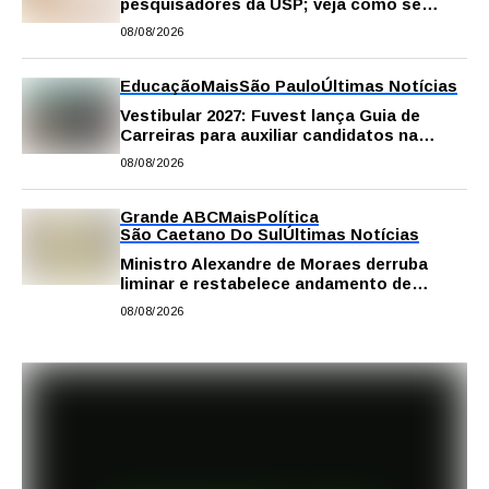
pesquisadores da USP; veja como se
inscrever
08/08/2026
Educação
Mais
São Paulo
Últimas Notícias
Vestibular 2027: Fuvest lança Guia de
Carreiras para auxiliar candidatos na
escolha da profissão
08/08/2026
Grande ABC
Mais
Política
São Caetano Do Sul
Últimas Notícias
Ministro Alexandre de Moraes derruba
liminar e restabelece andamento de
comissão processante contra vereador
08/08/2026
Matheus Gianello