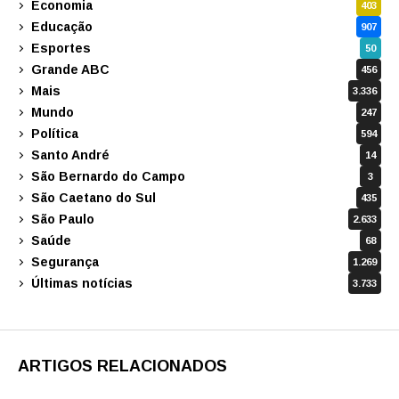
Economia
403
Educação
907
Esportes
50
Grande ABC
456
Mais
3.336
Mundo
247
Política
594
Santo André
14
São Bernardo do Campo
3
São Caetano do Sul
435
São Paulo
2.633
Saúde
68
Segurança
1.269
Últimas notícias
3.733
ARTIGOS RELACIONADOS