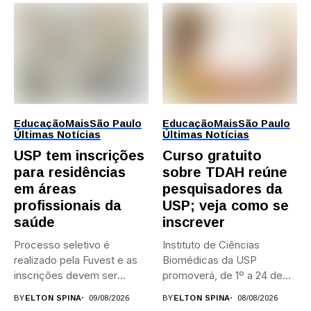
Educação
Mais
São Paulo
Educação
Mais
São Paulo
Últimas Notícias
Últimas Notícias
USP tem inscrições
Curso gratuito
para residências
sobre TDAH reúne
em áreas
pesquisadores da
profissionais da
USP; veja como se
saúde
inscrever
Processo seletivo é
Instituto de Ciências
realizado pela Fuvest e as
Biomédicas da USP
inscrições devem ser
promoverá, de 1º a 24 de...
feitas...
BY
ELTON SPINA
09/08/2026
BY
ELTON SPINA
08/08/2026