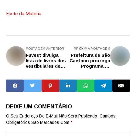
Fonte da Matéria
POSTAGEM ANTERIOR
PRÓXIMA POSTAGEM
Fuvest divulga
Prefeitura de São
lista de livros dos
Caetano prorroga
vestibulares de
Programa de
2030 a 2033
Parcelamento de
Débitos da USCS
e Fundação das
Artes
DEIXE UM COMENTÁRIO
O Seu Endereço De E-Mail Não Será Publicado.
Campos
Obrigatórios São Marcados Com
*