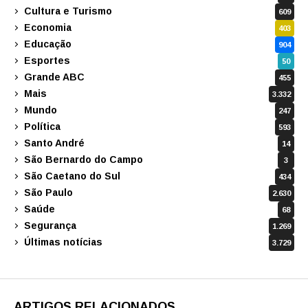
Cultura e Turismo
609
Economia
403
Educação
904
Esportes
50
Grande ABC
455
Mais
3.332
Mundo
247
Política
593
Santo André
14
São Bernardo do Campo
3
São Caetano do Sul
434
São Paulo
2.630
Saúde
68
Segurança
1.269
Últimas notícias
3.729
ARTIGOS RELACIONADOS