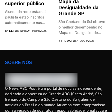
Mapa da
superior público
Desigualdade da
Alunos da rede estadual
Grande SP
paulista estão inscritos
São Caetano do Sul obteve
automaticamente nas
o melhor desempenho no
provas; Candidatos da...
BY
ELTON SPINA
06/08/2026
Mapa da Desigualdade...
BY
REDATOR
06/08/2026
SOBRE NÓS
O News ABC Post é um portal de notícias independente,
dedicado à cobertura do Grande ABC (Santo André, São
Bernardo do Campo e São Caetano do Sul), além de
notícias do Brasil e do mundo.Atuamos com compromisso
com a veracidade dos fatos, responsabilidade jornalística e