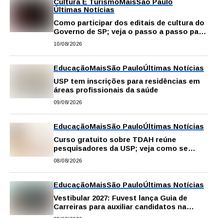
Cultura E Turismo
Mais
São Paulo
Últimas Notícias
Como participar dos editais de cultura do
Governo de SP; veja o passo a passo para
fazer a inscrição
10/08/2026
Educação
Mais
São Paulo
Últimas Notícias
USP tem inscrições para residências em
áreas profissionais da saúde
09/08/2026
Educação
Mais
São Paulo
Últimas Notícias
Curso gratuito sobre TDAH reúne
pesquisadores da USP; veja como se
inscrever
08/08/2026
Educação
Mais
São Paulo
Últimas Notícias
Vestibular 2027: Fuvest lança Guia de
Carreiras para auxiliar candidatos na
escolha da profissão