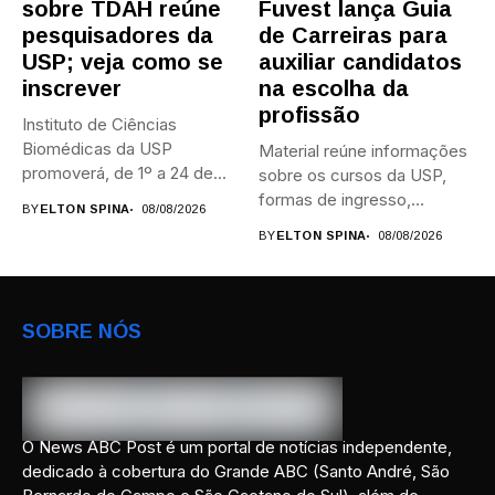
sobre TDAH reúne
Fuvest lança Guia
pesquisadores da
de Carreiras para
USP; veja como se
auxiliar candidatos
inscrever
na escolha da
profissão
Instituto de Ciências
Biomédicas da USP
Material reúne informações
promoverá, de 1º a 24 de...
sobre os cursos da USP,
formas de ingresso,
BY
ELTON SPINA
08/08/2026
campi,...
BY
ELTON SPINA
08/08/2026
SOBRE NÓS
O News ABC Post é um portal de notícias independente,
dedicado à cobertura do Grande ABC (Santo André, São