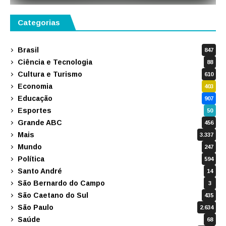
Categorias
Brasil
847
Ciência e Tecnologia
88
Cultura e Turismo
610
Economia
403
Educação
907
Esportes
50
Grande ABC
456
Mais
3.337
Mundo
247
Política
594
Santo André
14
São Bernardo do Campo
3
São Caetano do Sul
435
São Paulo
2.634
Saúde
68