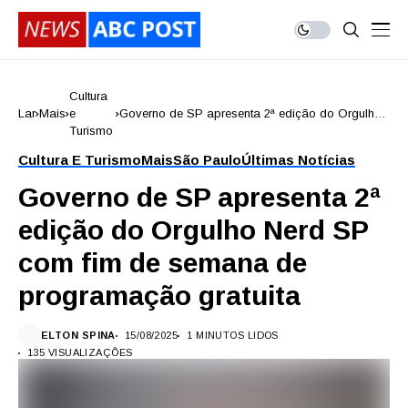
Cultura
Lar
Mais
e
Governo de SP apresenta 2ª edição do Orgulho
Turismo
Nerd SP com fim de semana de programação
gratuita
Cultura E Turismo
Mais
São Paulo
Últimas Notícias
Governo de SP apresenta 2ª
edição do Orgulho Nerd SP
com fim de semana de
programação gratuita
ELTON SPINA
15/08/2025
1 MINUTOS LIDOS
135 VISUALIZAÇÕES