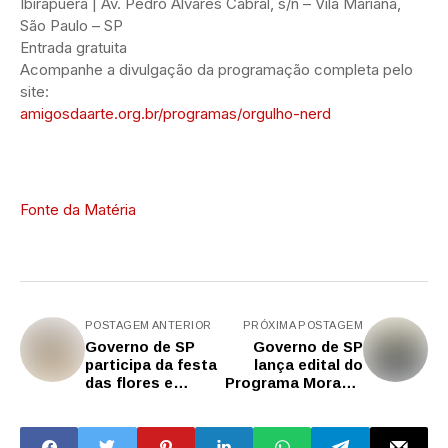
Ibirapuera | Av. Pedro Álvares Cabral, s/n – Vila Mariana,
São Paulo – SP
Entrada gratuita
Acompanhe a divulgação da programação completa pelo
site:
amigosdaarte.org.br/programas/orgulho-nerd
Fonte da Matéria
POSTAGEM ANTERIOR
PRÓXIMA POSTAGEM
Governo de SP
Governo de SP
participa da festa
lança edital do
das flores e
Programa Moradia
plantas de Arujá
Segura para
policiais e
agentes de