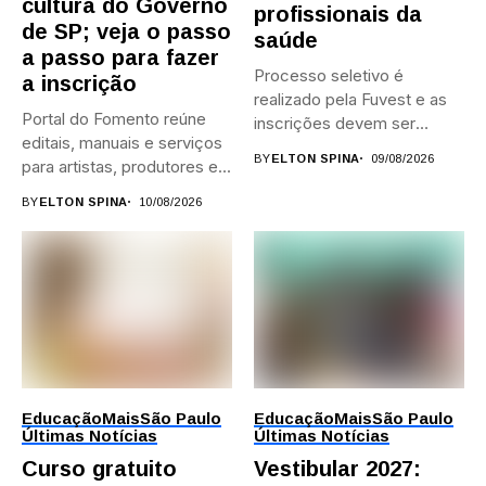
cultura do Governo
profissionais da
de SP; veja o passo
saúde
a passo para fazer
Processo seletivo é
a inscrição
realizado pela Fuvest e as
Portal do Fomento reúne
inscrições devem ser
editais, manuais e serviços
feitas...
BY
ELTON SPINA
09/08/2026
para artistas, produtores e...
BY
ELTON SPINA
10/08/2026
Educação
Mais
São Paulo
Educação
Mais
São Paulo
Últimas Notícias
Últimas Notícias
Curso gratuito
Vestibular 2027: