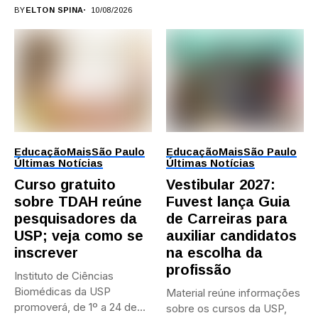
BY
ELTON SPINA
10/08/2026
Educação
Mais
São Paulo
Educação
Mais
São Paulo
Últimas Notícias
Últimas Notícias
Curso gratuito
Vestibular 2027:
sobre TDAH reúne
Fuvest lança Guia
pesquisadores da
de Carreiras para
USP; veja como se
auxiliar candidatos
inscrever
na escolha da
profissão
Instituto de Ciências
Biomédicas da USP
Material reúne informações
promoverá, de 1º a 24 de...
sobre os cursos da USP,