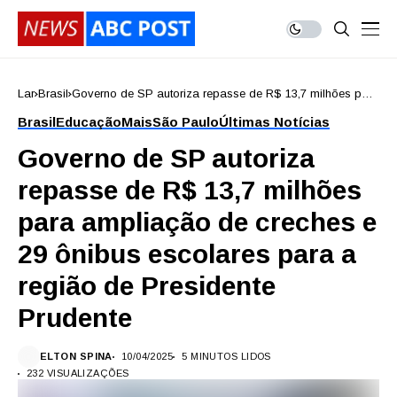
Lar
Brasil
Governo de SP autoriza repasse de R$ 13,7 milhões para
ampliação de creches e 29 ônibus escolares para a
Brasil
Educação
Mais
São Paulo
Últimas Notícias
região de Presidente Prudente
Governo de SP autoriza
repasse de R$ 13,7 milhões
para ampliação de creches e
29 ônibus escolares para a
região de Presidente
Prudente
ELTON SPINA
10/04/2025
5 MINUTOS LIDOS
232 VISUALIZAÇÕES