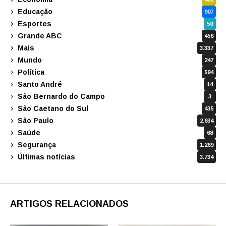
Educação
907
Esportes
50
Grande ABC
456
Mais
3.337
Mundo
247
Política
594
Santo André
14
São Bernardo do Campo
3
São Caetano do Sul
435
São Paulo
2.634
Saúde
68
Segurança
1.269
Últimas notícias
3.734
ARTIGOS RELACIONADOS