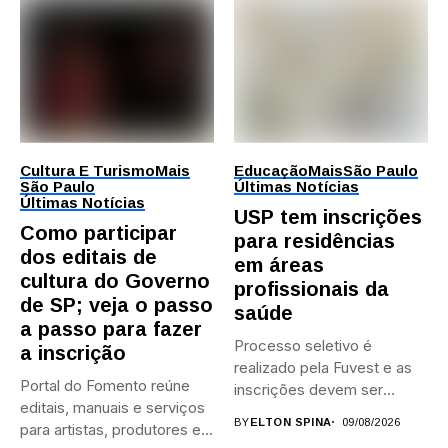
Cultura E Turismo
Mais
Educação
Mais
São Paulo
São Paulo
Últimas Notícias
Últimas Notícias
USP tem inscrições
Como participar
para residências
dos editais de
em áreas
cultura do Governo
profissionais da
de SP; veja o passo
saúde
a passo para fazer
Processo seletivo é
a inscrição
realizado pela Fuvest e as
Portal do Fomento reúne
inscrições devem ser
editais, manuais e serviços
feitas...
BY
ELTON SPINA
09/08/2026
para artistas, produtores e...