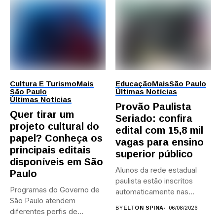
Cultura E Turismo
Mais
Educação
Mais
São Paulo
São Paulo
Últimas Notícias
Últimas Notícias
Provão Paulista
Quer tirar um
Seriado: confira
projeto cultural do
edital com 15,8 mil
papel? Conheça os
vagas para ensino
principais editais
superior público
disponíveis em São
Alunos da rede estadual
Paulo
paulista estão inscritos
Programas do Governo de
automaticamente nas
São Paulo atendem
provas; Candidatos da...
BY
ELTON SPINA
06/08/2026
diferentes perfis de