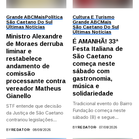
Grande ABC
Mais
Política
Cultura E Turismo
São Caetano Do Sul
Grande ABC
Mais
Últimas Notícias
São Caetano Do Sul
Últimas Notícias
Ministro Alexandre
É AMANHÃ! 33ª
de Moraes derruba
Festa Italiana de
liminar e
São Caetano
restabelece
começa neste
andamento de
sábado com
comissão
gastronomia,
processante contra
música e
vereador Matheus
solidariedade
Gianello
Tradicional evento do Bairro
STF entende que decisão
Fundação começa neste
da Justiça de São Caetano
sábado (8) e segue
contrariou legislações
durante...
federais...
BY
REDATOR
07/08/2026
BY
REDATOR
08/08/2026