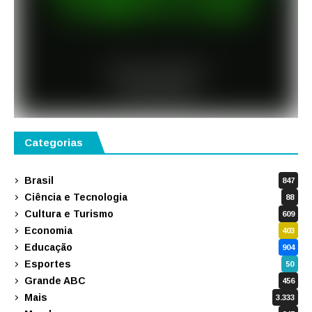
Categorias
Brasil
847
Ciência e Tecnologia
88
Cultura e Turismo
609
Economia
403
Educação
904
Esportes
50
Grande ABC
456
Mais
3.333