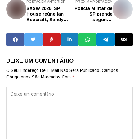
POSTAGEM ANTERIOR
PRÓXIMA POSTAGEM
SXSW 2026: SP
Polícia Militar de
House reúne Ian
SP prende
Beacraft, Sandy
segundo
Carter, Kasley
envolvido em
Killam e Neil
roubo com moto
Redding em
aquática em São
encontro sobre
Vicente
tecnologia e
liderança
DEIXE UM COMENTÁRIO
O Seu Endereço De E-Mail Não Será Publicado.
Campos
Obrigatórios São Marcados Com
*