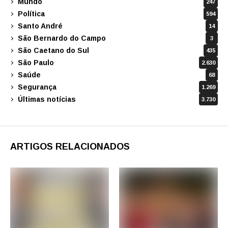
Mundo
247
Política
594
Santo André
14
São Bernardo do Campo
3
São Caetano do Sul
435
São Paulo
2.630
Saúde
68
Segurança
1.269
Últimas notícias
3.730
ARTIGOS RELACIONADOS