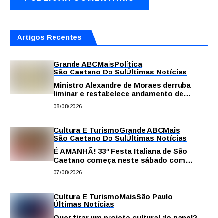
Artigos Recentes
Grande ABC
Mais
Política
São Caetano Do Sul
Últimas Notícias
Ministro Alexandre de Moraes derruba
liminar e restabelece andamento de
comissão processante contra vereador
08/08/2026
Matheus Gianello
Cultura E Turismo
Grande ABC
Mais
São Caetano Do Sul
Últimas Notícias
É AMANHÃ! 33ª Festa Italiana de São
Caetano começa neste sábado com
gastronomia, música e solidariedade
07/08/2026
Cultura E Turismo
Mais
São Paulo
Últimas Notícias
Quer tirar um projeto cultural do papel?