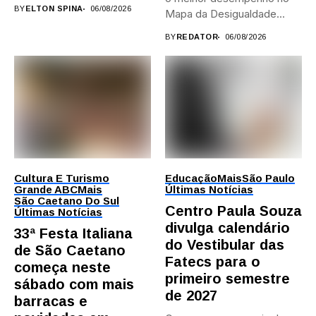
provas; Candidatos da...
BY
ELTON SPINA
06/08/2026
Mapa da Desigualdade...
BY
REDATOR
06/08/2026
Cultura E Turismo
Educação
Mais
São Paulo
Grande ABC
Mais
Últimas Notícias
São Caetano Do Sul
Centro Paula Souza
Últimas Notícias
divulga calendário
33ª Festa Italiana
do Vestibular das
de São Caetano
Fatecs para o
começa neste
primeiro semestre
sábado com mais
de 2027
barracas e