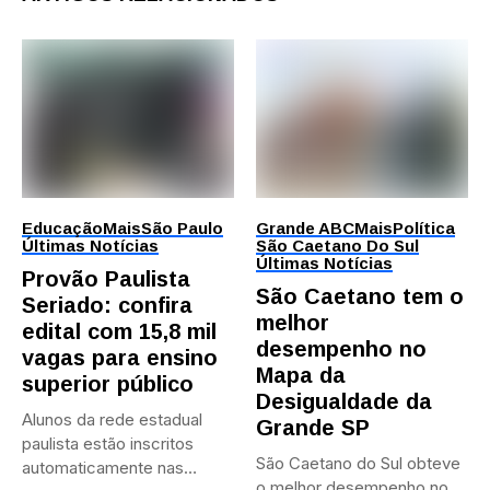
Educação
Mais
São Paulo
Grande ABC
Mais
Política
Últimas Notícias
São Caetano Do Sul
Últimas Notícias
Provão Paulista
São Caetano tem o
Seriado: confira
melhor
edital com 15,8 mil
desempenho no
vagas para ensino
Mapa da
superior público
Desigualdade da
Alunos da rede estadual
Grande SP
paulista estão inscritos
São Caetano do Sul obteve
automaticamente nas
o melhor desempenho no