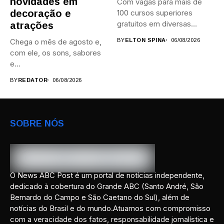
novidades em
Com vagas para mais de
decoração e
100 cursos superiores
gratuitos em diversas
atrações
áreas,...
Chega o mês de agosto e,
BY
ELTON SPINA
06/08/2026
com ele, os sons, sabores
e...
BY
REDATOR
06/08/2026
SOBRE NÓS
O News ABC Post é um portal de notícias independente,
dedicado à cobertura do Grande ABC (Santo André, São
Bernardo do Campo e São Caetano do Sul), além de
notícias do Brasil e do mundo.Atuamos com compromisso
com a veracidade dos fatos, responsabilidade jornalística e