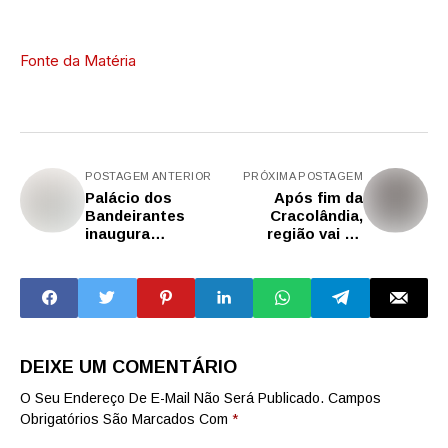
Fonte da Matéria
POSTAGEM ANTERIOR
PRÓXIMA POSTAGEM
Palácio dos
Após fim da
Bandeirantes
Cracolândia,
inaugura
região vai do
exposição sobre
maior ao menor
vistas e
número de roubos
paisagens
em 14 anos
DEIXE UM COMENTÁRIO
O Seu Endereço De E-Mail Não Será Publicado.
Campos
Obrigatórios São Marcados Com
*