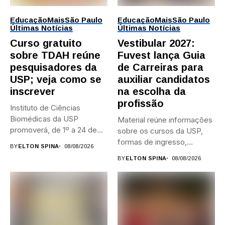
Educação
Mais
São Paulo
Educação
Mais
São Paulo
Últimas Notícias
Últimas Notícias
Curso gratuito
Vestibular 2027:
sobre TDAH reúne
Fuvest lança Guia
pesquisadores da
de Carreiras para
USP; veja como se
auxiliar candidatos
inscrever
na escolha da
profissão
Instituto de Ciências
Biomédicas da USP
Material reúne informações
promoverá, de 1º a 24 de...
sobre os cursos da USP,
formas de ingresso,
BY
ELTON SPINA
08/08/2026
campi,...
BY
ELTON SPINA
08/08/2026