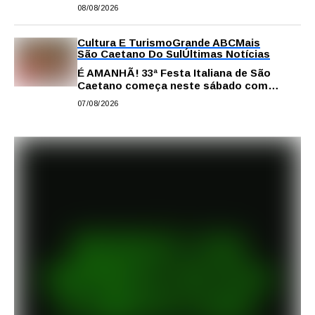
comissão processante contra vereador
08/08/2026
Matheus Gianello
Cultura E Turismo
Grande ABC
Mais
São Caetano Do Sul
Últimas Notícias
É AMANHÃ! 33ª Festa Italiana de São
Caetano começa neste sábado com
gastronomia, música e solidariedade
07/08/2026