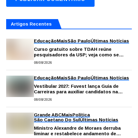
Artigos Recentes
Educação
Mais
São Paulo
Últimas Notícias
Curso gratuito sobre TDAH reúne
pesquisadores da USP; veja como se
inscrever
08/08/2026
Educação
Mais
São Paulo
Últimas Notícias
Vestibular 2027: Fuvest lança Guia de
Carreiras para auxiliar candidatos na
escolha da profissão
08/08/2026
Grande ABC
Mais
Política
São Caetano Do Sul
Últimas Notícias
Ministro Alexandre de Moraes derruba
liminar e restabelece andamento de