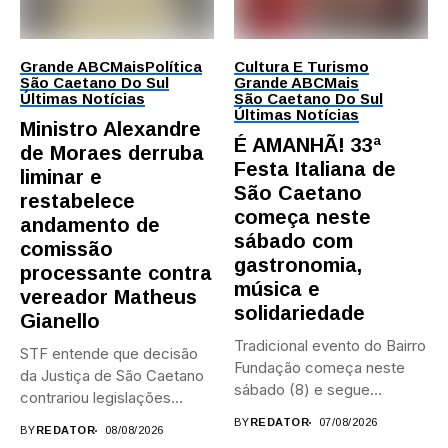
Grande ABC
Mais
Política
Cultura E Turismo
São Caetano Do Sul
Grande ABC
Mais
Últimas Notícias
São Caetano Do Sul
Últimas Notícias
Ministro Alexandre
É AMANHÃ! 33ª
de Moraes derruba
Festa Italiana de
liminar e
São Caetano
restabelece
começa neste
andamento de
sábado com
comissão
gastronomia,
processante contra
música e
vereador Matheus
solidariedade
Gianello
Tradicional evento do Bairro
STF entende que decisão
Fundação começa neste
da Justiça de São Caetano
sábado (8) e segue
contrariou legislações
durante...
federais...
BY
REDATOR
07/08/2026
BY
REDATOR
08/08/2026