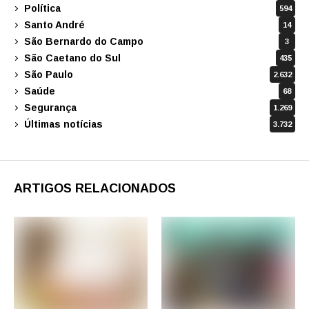
Política
594
Santo André
14
São Bernardo do Campo
3
São Caetano do Sul
435
São Paulo
2.632
Saúde
68
Segurança
1.269
Últimas notícias
3.732
ARTIGOS RELACIONADOS