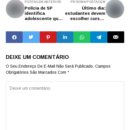
POSTAGEM ANTERIOR
PRÓXIMA POSTAGEM
Polícia de SP
Último dia:
identifica
estudantes devem
adolescente que
escolher cursos
fazia ameaças e
do Provão
transmitia maus-
Paulista até o fim
tratos pela
desta sexta-feira
internet
(28)
DEIXE UM COMENTÁRIO
O Seu Endereço De E-Mail Não Será Publicado.
Campos
Obrigatórios São Marcados Com
*