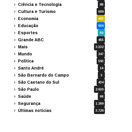
Ciência e Tecnologia
88
Cultura e Turismo
609
Economia
403
Educação
904
Esportes
50
Grande ABC
455
Mais
3.332
Mundo
247
Política
593
Santo André
14
São Bernardo do Campo
3
São Caetano do Sul
434
São Paulo
2.630
Saúde
68
Segurança
1.269
Últimas notícias
3.729