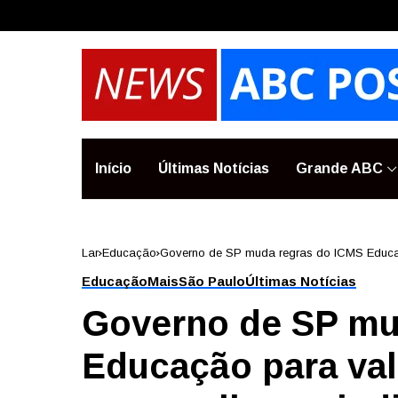
Início
Últimas Notícias
Grande ABC
Lar
Educação
Governo de SP muda regras do ICMS Educaç
Educação
Mais
São Paulo
Últimas Notícias
Governo de SP mu
Educação para val