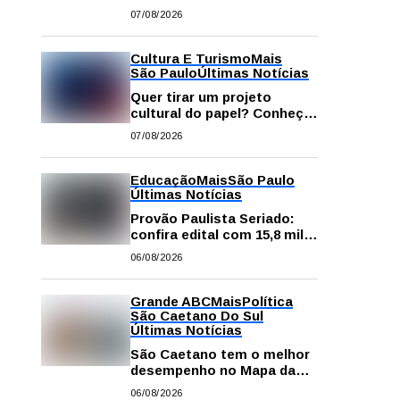
começa neste sábado com
07/08/2026
gastronomia, música e
solidariedade
Cultura E Turismo
Mais
São Paulo
Últimas Notícias
Quer tirar um projeto
cultural do papel? Conheça
os principais editais
07/08/2026
disponíveis em São Paulo
Educação
Mais
São Paulo
Últimas Notícias
Provão Paulista Seriado:
confira edital com 15,8 mil
vagas para ensino superior
06/08/2026
público
Grande ABC
Mais
Política
São Caetano Do Sul
Últimas Notícias
São Caetano tem o melhor
desempenho no Mapa da
Desigualdade da Grande SP
06/08/2026