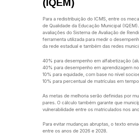
(IQEM)
Para a redistribuição do ICMS, entre os mec
de Qualidade da Educação Municipal (IQEM).
avaliações do Sistema de Avaliação de Rendi
ferramenta utilizada para medir o desempen
da rede estadual e também das redes municip
40% para desempenho em alfabetização (alu
40% para desempenho em aprendizagem nos an
10% para equidade, com base no nível soci
10% para percentual de matrículas em tempo i
As metas de melhoria serão definidas por mun
pares. O cálculo também garante que municí
vulnerabilidade entre os matriculados nos ano
Para evitar mudanças abruptas, o texto envi
entre os anos de 2026 e 2028.