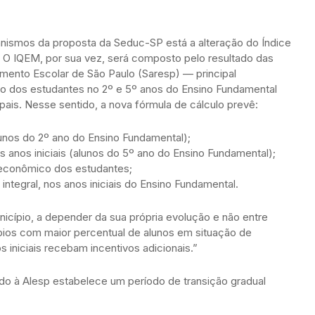
anismos da proposta da Seduc-SP está a alteração do Índice
 O IQEM, por sua vez, será composto pelo resultado das
mento Escolar de São Paulo (Saresp) — principal
ho dos estudantes no 2º e 5º anos do Ensino Fundamental
ais. Nesse sentido, a nova fórmula de cálculo prevê:
nos do 2º ano do Ensino Fundamental);
os iniciais (alunos do 5º ano do Ensino Fundamental);
oeconômico dos estudantes;
ntegral, nos anos iniciais do Ensino Fundamental.
icípio, a depender da sua própria evolução e não entre
pios com maior percentual de alunos em situação de
s iniciais recebam incentivos adicionais.”
ado à Alesp estabelece um período de transição gradual