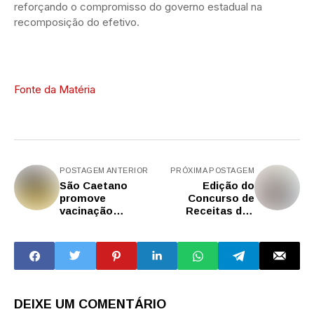
reforçando o compromisso do governo estadual na
recomposição do efetivo.
Fonte da Matéria
POSTAGEM ANTERIOR
PRÓXIMA POSTAGEM
São Caetano
Edição do
promove
Concurso de
vacinação
Receitas das
antirrábica e
Cozinheiras
adoção de cães
Escolares
DEIXE UM COMENTÁRIO