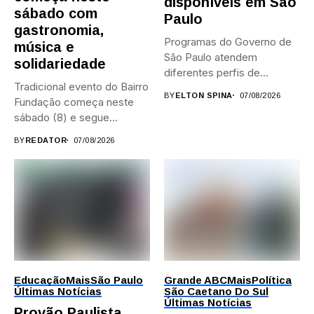
disponíveis em São
sábado com
Paulo
gastronomia,
Programas do Governo de
música e
São Paulo atendem
solidariedade
diferentes perfis de
Tradicional evento do Bairro
artistas, produtores,...
BY
ELTON SPINA
07/08/2026
Fundação começa neste
sábado (8) e segue
durante...
BY
REDATOR
07/08/2026
Educação
Mais
São Paulo
Grande ABC
Mais
Política
Últimas Notícias
São Caetano Do Sul
Últimas Notícias
Provão Paulista