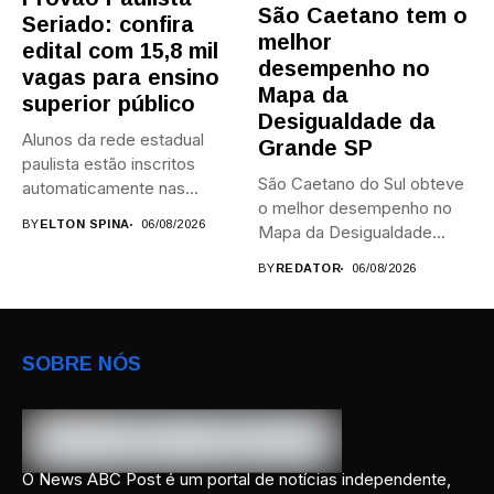
São Caetano tem o
Seriado: confira
melhor
edital com 15,8 mil
desempenho no
vagas para ensino
Mapa da
superior público
Desigualdade da
Alunos da rede estadual
Grande SP
paulista estão inscritos
São Caetano do Sul obteve
automaticamente nas
o melhor desempenho no
provas; Candidatos da...
BY
ELTON SPINA
06/08/2026
Mapa da Desigualdade...
BY
REDATOR
06/08/2026
SOBRE NÓS
O News ABC Post é um portal de notícias independente,