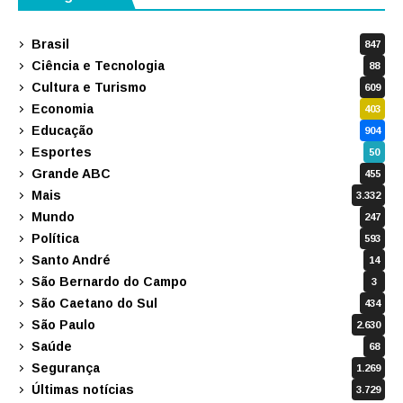
Brasil
847
Ciência e Tecnologia
88
Cultura e Turismo
609
Economia
403
Educação
904
Esportes
50
Grande ABC
455
Mais
3.332
Mundo
247
Política
593
Santo André
14
São Bernardo do Campo
3
São Caetano do Sul
434
São Paulo
2.630
Saúde
68
Segurança
1.269
Últimas notícias
3.729