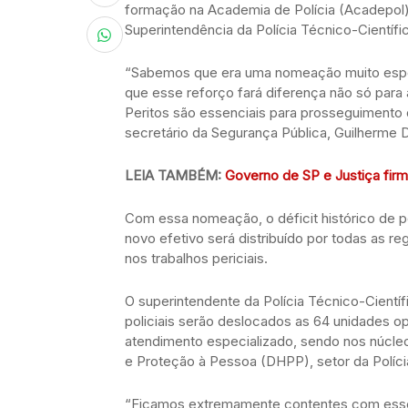
formação na Academia de Polícia (Acadepol).
Superintendência da Polícia Técnico-Científ
“Sabemos que era uma nomeação muito espe
que esse reforço fará diferença não só para
Peritos são essenciais para prosseguimento 
secretário da Segurança Pública, Guilherme D
LEIA TAMBÉM:
Governo de SP e Justiça firm
Com essa nomeação, o déficit histórico de p
novo efetivo será distribuído por todas as re
nos trabalhos periciais.
O superintendente da Polícia Técnico-Científ
policiais serão deslocados as 64 unidades op
atendimento especializado, sendo nos núcle
e Proteção à Pessoa (DHPP), setor da Polícia
“Ficamos extremamente contentes com esse r