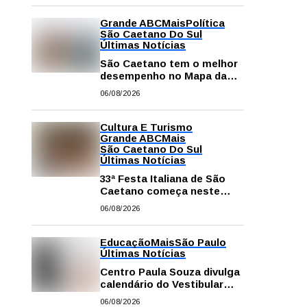
Grande ABC
Mais
Política
São Caetano Do Sul
Últimas Notícias
São Caetano tem o melhor
desempenho no Mapa da
Desigualdade da Grande SP
06/08/2026
Cultura E Turismo
Grande ABC
Mais
São Caetano Do Sul
Últimas Notícias
33ª Festa Italiana de São
Caetano começa neste
sábado com mais barracas
06/08/2026
e novidades em decoração
e atrações
Educação
Mais
São Paulo
Últimas Notícias
Centro Paula Souza divulga
calendário do Vestibular
das Fatecs para o primeiro
06/08/2026