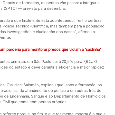
 Depois de formados, os peritos vão passar a integrar a
ica (SPTC) — previsto para dezembro.
rada e que finalmente está acontecendo. Tenho certeza
 a Polícia Técnico-Científica, mas também para a população.
das investigações e elucidação dos casos”, afirmou o
errite.
am parceria para monitorar presos que violam a ‘saidinha’
eritos criminais em São Paulo cairá 20,5% para 7,6%. O
giões do estado e deve garantir a eficiência e maior rapidez
ica, Claudinei Salomão, explicou que, após a formação, os
eracionais de atendimento de perícia e em outras três de
os de Engenharia, Sangue e ao Departamento de Homicídios
 Civil que conta com peritos próprios.
eforço porque, no fim, o que realmente importa é o que a