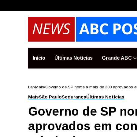
Início
Últimas Notícias
Grande ABC
Lar
Mais
Governo de SP nomeia mais de 200 aprovados em 
Mais
São Paulo
Segurança
Últimas Notícias
Governo de SP no
aprovados em con