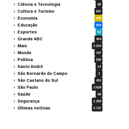
Ciência e Tecnologia
88
Cultura e Turismo
607
Economia
403
Educação
904
Esportes
50
Grande ABC
454
Mais
3.330
Mundo
247
Política
593
Santo André
14
São Bernardo do Campo
3
São Caetano do Sul
433
São Paulo
2.629
Saúde
68
Segurança
1.269
Últimas notícias
3.727