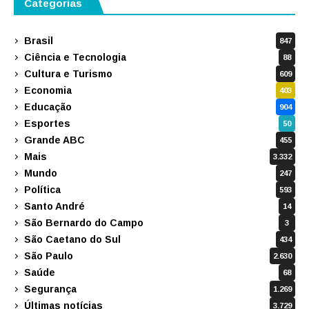
Categorias
Brasil
847
Ciência e Tecnologia
88
Cultura e Turismo
609
Economia
403
Educação
904
Esportes
50
Grande ABC
455
Mais
3.332
Mundo
247
Política
593
Santo André
14
São Bernardo do Campo
3
São Caetano do Sul
434
São Paulo
2.630
Saúde
68
Segurança
1.269
Últimas notícias
3.729