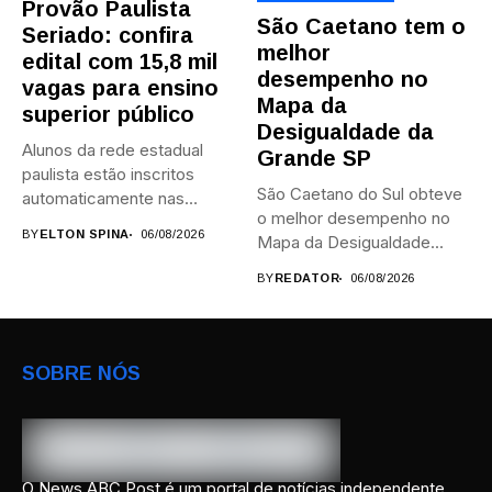
Provão Paulista
São Caetano tem o
Seriado: confira
melhor
edital com 15,8 mil
desempenho no
vagas para ensino
Mapa da
superior público
Desigualdade da
Alunos da rede estadual
Grande SP
paulista estão inscritos
São Caetano do Sul obteve
automaticamente nas
o melhor desempenho no
provas; Candidatos da...
BY
ELTON SPINA
06/08/2026
Mapa da Desigualdade...
BY
REDATOR
06/08/2026
SOBRE NÓS
O News ABC Post é um portal de notícias independente,