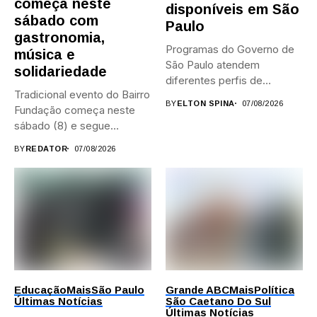
começa neste
disponíveis em São
sábado com
Paulo
gastronomia,
Programas do Governo de
música e
São Paulo atendem
solidariedade
diferentes perfis de
Tradicional evento do Bairro
artistas, produtores,...
BY
ELTON SPINA
07/08/2026
Fundação começa neste
sábado (8) e segue
durante...
BY
REDATOR
07/08/2026
Educação
Mais
São Paulo
Grande ABC
Mais
Política
Últimas Notícias
São Caetano Do Sul
Últimas Notícias