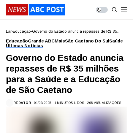
Lar
Educação
Governo do Estado anuncia repasses de R$ 35
milhões para a Saúde e a Educação de São
Educação
Grande ABC
Mais
São Caetano Do Sul
Saúde
Caetano
Últimas Notícias
Governo do Estado anuncia
repasses de R$ 35 milhões
para a Saúde e a Educação
de São Caetano
REDATOR
01/09/2025
1 MINUTOS LIDOS
268 VISUALIZAÇÕES