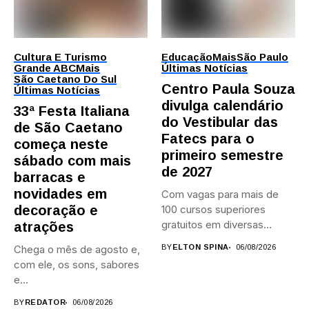
Cultura E Turismo
Educação
Mais
São Paulo
Grande ABC
Mais
Últimas Notícias
São Caetano Do Sul
Centro Paula Souza
Últimas Notícias
divulga calendário
33ª Festa Italiana
do Vestibular das
de São Caetano
Fatecs para o
começa neste
primeiro semestre
sábado com mais
de 2027
barracas e
novidades em
Com vagas para mais de
decoração e
100 cursos superiores
gratuitos em diversas
atrações
áreas,...
Chega o mês de agosto e,
BY
ELTON SPINA
06/08/2026
com ele, os sons, sabores
e...
BY
REDATOR
06/08/2026