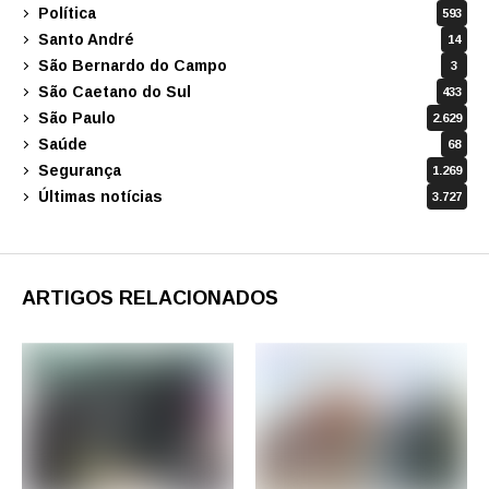
Política
593
Santo André
14
São Bernardo do Campo
3
São Caetano do Sul
433
São Paulo
2.629
Saúde
68
Segurança
1.269
Últimas notícias
3.727
ARTIGOS RELACIONADOS