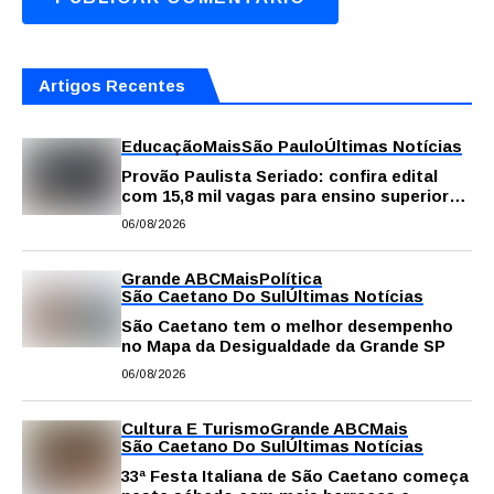
Artigos Recentes
Educação
Mais
São Paulo
Últimas Notícias
Provão Paulista Seriado: confira edital
com 15,8 mil vagas para ensino superior
público
06/08/2026
Grande ABC
Mais
Política
São Caetano Do Sul
Últimas Notícias
São Caetano tem o melhor desempenho
no Mapa da Desigualdade da Grande SP
06/08/2026
Cultura E Turismo
Grande ABC
Mais
São Caetano Do Sul
Últimas Notícias
33ª Festa Italiana de São Caetano começa