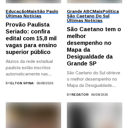
Educação
Mais
São Paulo
Grande ABC
Mais
Política
Últimas Notícias
São Caetano Do Sul
Últimas Notícias
Provão Paulista
São Caetano tem o
Seriado: confira
melhor
edital com 15,8 mil
desempenho no
vagas para ensino
Mapa da
superior público
Desigualdade da
Alunos da rede estadual
Grande SP
paulista estão inscritos
São Caetano do Sul obteve
automaticamente nas
o melhor desempenho no
provas; Candidatos da...
BY
ELTON SPINA
06/08/2026
Mapa da Desigualdade...
BY
REDATOR
06/08/2026