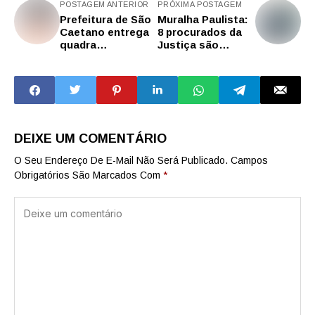
POSTAGEM ANTERIOR
PRÓXIMA POSTAGEM
Prefeitura de São
Muralha Paulista:
Caetano entrega
8 procurados da
quadra
Justiça são
revitalizada na
presos após
EMEF Bartolomeu
reconhecimento
Bueno da Silva
facial no estádio
do Corinthians
DEIXE UM COMENTÁRIO
O Seu Endereço De E-Mail Não Será Publicado.
Campos
Obrigatórios São Marcados Com
*