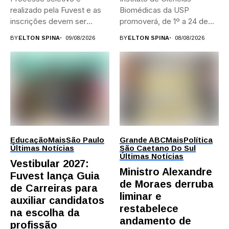
realizado pela Fuvest e as
Biomédicas da USP
inscrições devem ser
promoverá, de 1º a 24 de...
feitas...
BY
ELTON SPINA
09/08/2026
BY
ELTON SPINA
08/08/2026
Educação
Mais
São Paulo
Grande ABC
Mais
Política
Últimas Notícias
São Caetano Do Sul
Últimas Notícias
Vestibular 2027:
Ministro Alexandre
Fuvest lança Guia
de Moraes derruba
de Carreiras para
liminar e
auxiliar candidatos
restabelece
na escolha da
andamento de
profissão