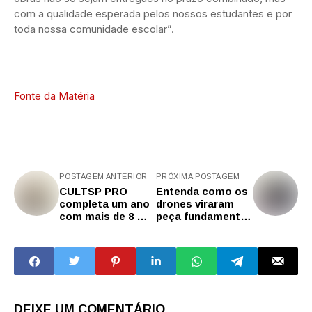
com a qualidade esperada pelos nossos estudantes e por
toda nossa comunidade escolar”.
Fonte da Matéria
POSTAGEM ANTERIOR
PRÓXIMA POSTAGEM
CULTSP PRO
Entenda como os
completa um ano
drones viraram
com mais de 8 mil
peça fundamental
alunos e se
nas ações de
consolida como
inteligência da
referência em
polícia em SP
formação para a
economia criativa
DEIXE UM COMENTÁRIO