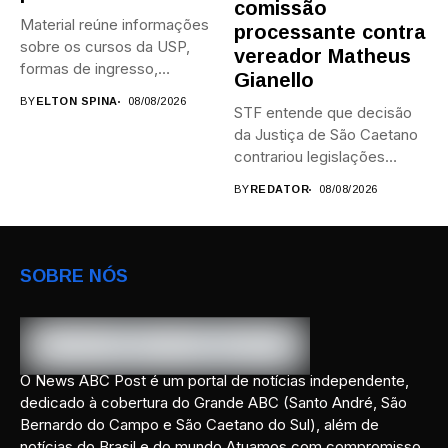
comissão
Material reúne informações
processante contra
sobre os cursos da USP,
vereador Matheus
formas de ingresso,
Gianello
campi,...
BY
ELTON SPINA
08/08/2026
STF entende que decisão
da Justiça de São Caetano
contrariou legislações
federais...
BY
REDATOR
08/08/2026
SOBRE NÓS
O News ABC Post é um portal de notícias independente,
dedicado à cobertura do Grande ABC (Santo André, São
Bernardo do Campo e São Caetano do Sul), além de
notícias do Brasil e do mundo.Atuamos com compromisso