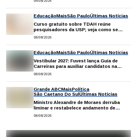
09/08/2026
Educação
Mais
São Paulo
Últimas Notícias
Curso gratuito sobre TDAH reúne
pesquisadores da USP; veja como se
inscrever
08/08/2026
Educação
Mais
São Paulo
Últimas Notícias
Vestibular 2027: Fuvest lança Guia de
Carreiras para auxiliar candidatos na
escolha da profissão
08/08/2026
Grande ABC
Mais
Política
São Caetano Do Sul
Últimas Notícias
Ministro Alexandre de Moraes derruba
liminar e restabelece andamento de
comissão processante contra vereador
08/08/2026
Matheus Gianello