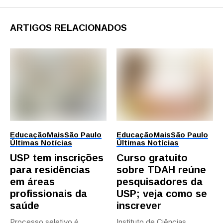
ARTIGOS RELACIONADOS
Educação
Mais
São Paulo
Educação
Mais
São Paulo
Últimas Notícias
Últimas Notícias
USP tem inscrições
Curso gratuito
para residências
sobre TDAH reúne
em áreas
pesquisadores da
profissionais da
USP; veja como se
saúde
inscrever
Processo seletivo é
Instituto de Ciências