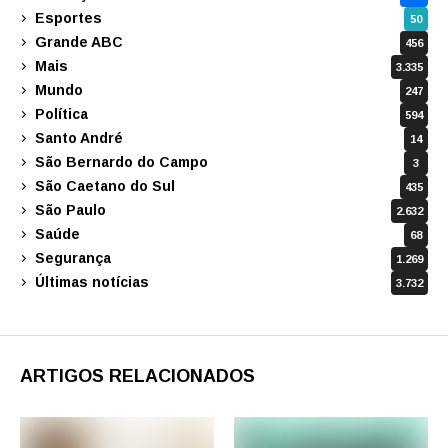
Esportes
50
Grande ABC
456
Mais
3.335
Mundo
247
Política
594
Santo André
14
São Bernardo do Campo
3
São Caetano do Sul
435
São Paulo
2.632
Saúde
68
Segurança
1.269
Últimas notícias
3.732
ARTIGOS RELACIONADOS