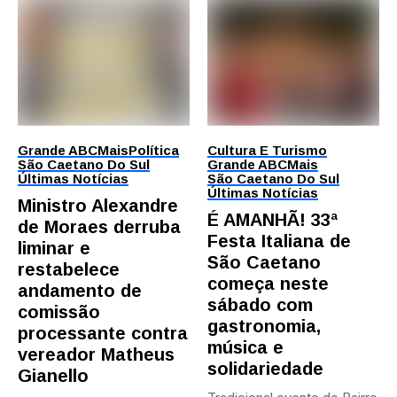
Grande ABC
Mais
Política
Cultura E Turismo
São Caetano Do Sul
Grande ABC
Mais
Últimas Notícias
São Caetano Do Sul
Últimas Notícias
Ministro Alexandre
É AMANHÃ! 33ª
de Moraes derruba
Festa Italiana de
liminar e
São Caetano
restabelece
começa neste
andamento de
sábado com
comissão
gastronomia,
processante contra
música e
vereador Matheus
solidariedade
Gianello