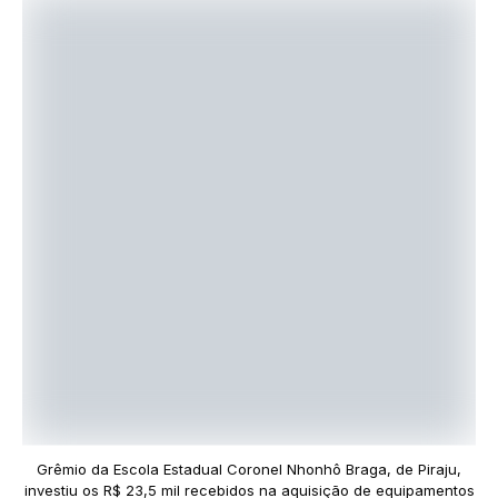
Grêmio da Escola Estadual Coronel Nhonhô Braga, de Piraju,
investiu os R$ 23,5 mil recebidos na aquisição de equipamentos