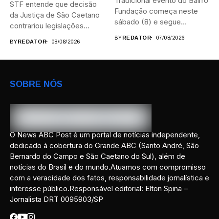
Tradicional evento do Bairro
STF entende que decisão
Fundação começa neste
da Justiça de São Caetano
sábado (8) e segue
contrariou legislações
durante...
federais...
BY
REDATOR
07/08/2026
BY
REDATOR
08/08/2026
SOBRE NÓS
O News ABC Post é um portal de notícias independente,
dedicado à cobertura do Grande ABC (Santo André, São
Bernardo do Campo e São Caetano do Sul), além de
notícias do Brasil e do mundo.Atuamos com compromisso
com a veracidade dos fatos, responsabilidade jornalística e
interesse público.Responsável editorial: Elton Spina –
Jornalista DRT 0095903/SP