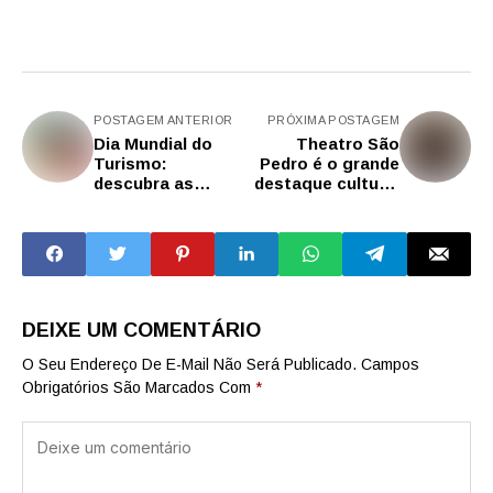
POSTAGEM ANTERIOR
PRÓXIMA POSTAGEM
Dia Mundial do
Theatro São
Turismo:
Pedro é o grande
descubra as
destaque cultural
atrações no
da Barra Funda,
estado de SP
eleito 3º bairro
mais 'cool' do
mundo
DEIXE UM COMENTÁRIO
O Seu Endereço De E-Mail Não Será Publicado.
Campos
Obrigatórios São Marcados Com
*