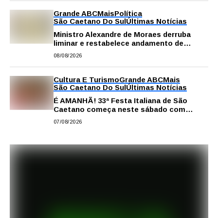
Grande ABC
Mais
Política
São Caetano Do Sul
Últimas Notícias
Ministro Alexandre de Moraes derruba
liminar e restabelece andamento de
comissão processante contra vereador
08/08/2026
Matheus Gianello
Cultura E Turismo
Grande ABC
Mais
São Caetano Do Sul
Últimas Notícias
É AMANHÃ! 33ª Festa Italiana de São
Caetano começa neste sábado com
gastronomia, música e solidariedade
07/08/2026