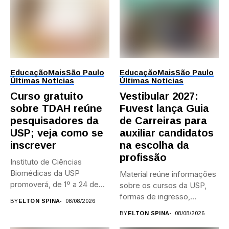
Educação
Mais
São Paulo
Educação
Mais
São Paulo
Últimas Notícias
Últimas Notícias
Curso gratuito
Vestibular 2027:
sobre TDAH reúne
Fuvest lança Guia
pesquisadores da
de Carreiras para
USP; veja como se
auxiliar candidatos
inscrever
na escolha da
profissão
Instituto de Ciências
Biomédicas da USP
Material reúne informações
promoverá, de 1º a 24 de...
sobre os cursos da USP,
formas de ingresso,
BY
ELTON SPINA
08/08/2026
campi,...
BY
ELTON SPINA
08/08/2026