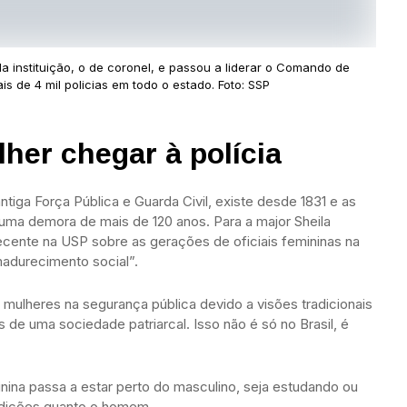
da instituição, o de coronel, e passou a liderar o Comando de
s de 4 mil policias em todo o estado. Foto: SSP
her chegar à polícia
antiga Força Pública e Guarda Civil, existe desde 1831 e as
uma demora de mais de 120 anos. Para a major Sheila
ecente na USP sobre as gerações de oficiais femininas na
madurecimento social”.
 mulheres na segurança pública devido a visões tradicionais
 de uma sociedade patriarcal. Isso não é só no Brasil, é
inina passa a estar perto do masculino, seja estudando ou
ndições quanto o homem.