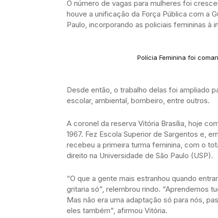
O número de vagas para mulheres foi cresce
houve a unificação da Força Pública com a Gu
Paulo, incorporando as policiais femininas à in
Polícia Feminina foi coma
Desde então, o trabalho delas foi ampliado pa
escolar, ambiental, bombeiro, entre outros.
A coronel da reserva Vitória Brasília, hoje co
1967. Fez Escola Superior de Sargentos e, em
recebeu a primeira turma feminina, com o tot
direito na Universidade de São Paulo (USP).
“O que a gente mais estranhou quando entr
gritaria só”, relembrou rindo. “Aprendemos t
Mas não era uma adaptação só para nós, pass
eles também”, afirmou Vitória.