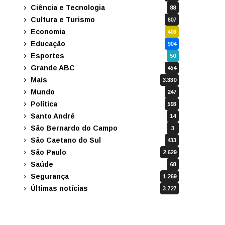
Ciência e Tecnologia
88
Cultura e Turismo
607
Economia
403
Educação
904
Esportes
50
Grande ABC
454
Mais
3.330
Mundo
247
Política
593
Santo André
14
São Bernardo do Campo
3
São Caetano do Sul
433
São Paulo
2.629
Saúde
68
Segurança
1.269
Últimas notícias
3.727