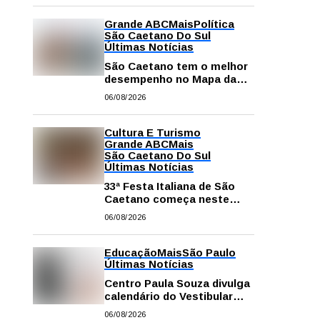
Grande ABC
Mais
Política
São Caetano Do Sul
Últimas Notícias
São Caetano tem o melhor
desempenho no Mapa da
Desigualdade da Grande SP
06/08/2026
Cultura E Turismo
Grande ABC
Mais
São Caetano Do Sul
Últimas Notícias
33ª Festa Italiana de São
Caetano começa neste
sábado com mais barracas
06/08/2026
e novidades em decoração
e atrações
Educação
Mais
São Paulo
Últimas Notícias
Centro Paula Souza divulga
calendário do Vestibular
das Fatecs para o primeiro
06/08/2026