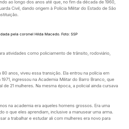
ndo ao longo dos anos até que, no fim da década de 1960,
arda Civil, dando origem à Polícia Militar do Estado de São
stituição.
ndada pela coronel Hilda Macedo. Foto: SSP
ra atividades como policiamento de trânsito, rodoviário,
m 80 anos, viveu essa transição. Ela entrou na polícia em
 1971, ingressou na Academia Militar do Barro Branco, que
al de 21 mulheres. Na mesma época, a policial ainda cursava
amos na academia era aqueles homens grossos. Era uma
udo o que eles aprendiam, inclusive a manusear uma arma.
ar a trabalhar e estudar ali com mulheres era novo para