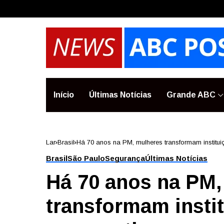
Início
Últimas Notícias
Grande ABC
Lar
Brasil
Há 70 anos na PM, mulheres transformam institu
Brasil
São Paulo
Segurança
Últimas Notícias
Há 70 anos na PM,
transformam insti