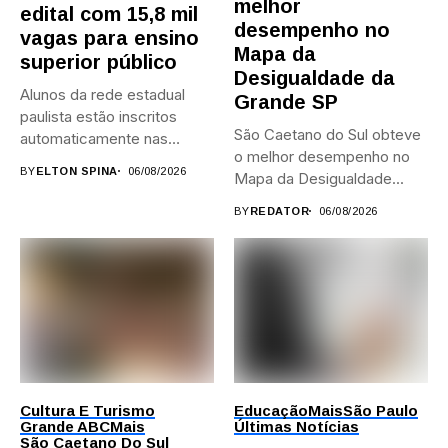
melhor
edital com 15,8 mil
desempenho no
vagas para ensino
Mapa da
superior público
Desigualdade da
Alunos da rede estadual
Grande SP
paulista estão inscritos
São Caetano do Sul obteve
automaticamente nas
o melhor desempenho no
provas; Candidatos da...
BY
ELTON SPINA
06/08/2026
Mapa da Desigualdade...
BY
REDATOR
06/08/2026
Cultura E Turismo
Educação
Mais
São Paulo
Grande ABC
Mais
Últimas Notícias
São Caetano Do Sul