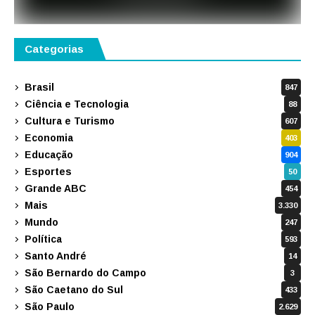
Categorias
Brasil
847
Ciência e Tecnologia
88
Cultura e Turismo
607
Economia
403
Educação
904
Esportes
50
Grande ABC
454
Mais
3.330
Mundo
247
Política
593
Santo André
14
São Bernardo do Campo
3
São Caetano do Sul
433
São Paulo
2.629