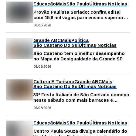
Educação
Mais
São Paulo
Últimas Notícias
Provão Paulista Seriado: confira edital
com 15,8 mil vagas para ensino superior
público
06/08/2026
Grande ABC
Mais
Política
São Caetano Do Sul
Últimas Notícias
São Caetano tem o melhor desempenho
no Mapa da Desigualdade da Grande SP
06/08/2026
Cultura E Turismo
Grande ABC
Mais
São Caetano Do Sul
Últimas Notícias
33ª Festa Italiana de São Caetano começa
neste sábado com mais barracas e
novidades em decoração e atrações
06/08/2026
Educação
Mais
São Paulo
Últimas Notícias
Centro Paula Souza divulga calendário do