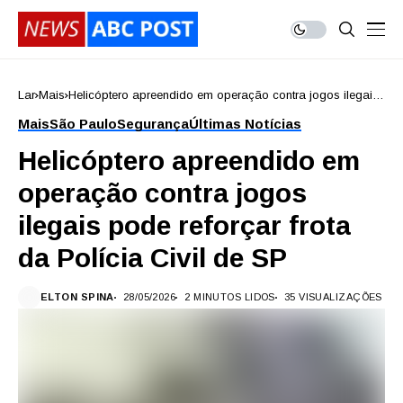
Lar
Mais
Helicóptero apreendido em operação contra jogos ilegais
pode reforçar frota da Polícia Civil de SP
Mais
São Paulo
Segurança
Últimas Notícias
Helicóptero apreendido em
operação contra jogos
ilegais pode reforçar frota
da Polícia Civil de SP
ELTON SPINA
28/05/2026
2 MINUTOS LIDOS
35 VISUALIZAÇÕES