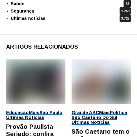
Saúde
68
Segurança
1.269
Últimas notícias
3.727
ARTIGOS RELACIONADOS
Educação
Mais
São Paulo
Grande ABC
Mais
Política
Últimas Notícias
São Caetano Do Sul
Últimas Notícias
Provão Paulista
São Caetano tem o
Seriado: confira