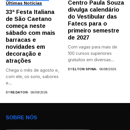
Centro Paula Souza
Últimas Notícias
divulga calendário
33ª Festa Italiana
do Vestibular das
de São Caetano
Fatecs para o
começa neste
primeiro semestre
sábado com mais
de 2027
barracas e
novidades em
Com vagas para mais de
decoração e
100 cursos superiores
gratuitos em diversas
atrações
áreas,...
Chega o mês de agosto e,
BY
ELTON SPINA
06/08/2026
com ele, os sons, sabores
e...
BY
REDATOR
06/08/2026
SOBRE NÓS