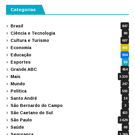
Categorias
Brasil
847
Ciência e Tecnologia
88
Cultura e Turismo
607
Economia
403
Educação
904
Esportes
50
Grande ABC
454
Mais
3.330
Mundo
247
Política
593
Santo André
14
São Bernardo do Campo
3
São Caetano do Sul
433
São Paulo
2.629
Saúde
68
Segurança
1.269