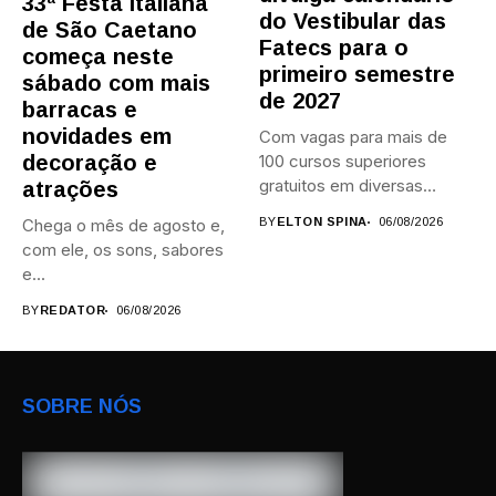
33ª Festa Italiana
do Vestibular das
de São Caetano
Fatecs para o
começa neste
primeiro semestre
sábado com mais
de 2027
barracas e
novidades em
Com vagas para mais de
decoração e
100 cursos superiores
gratuitos em diversas
atrações
áreas,...
Chega o mês de agosto e,
BY
ELTON SPINA
06/08/2026
com ele, os sons, sabores
e...
BY
REDATOR
06/08/2026
SOBRE NÓS