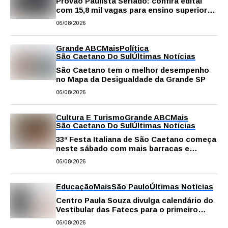
Provão Paulista Seriado: confira edital
com 15,8 mil vagas para ensino superior
público
06/08/2026
Grande ABC
Mais
Política
São Caetano Do Sul
Últimas Notícias
São Caetano tem o melhor desempenho
no Mapa da Desigualdade da Grande SP
06/08/2026
Cultura E Turismo
Grande ABC
Mais
São Caetano Do Sul
Últimas Notícias
33ª Festa Italiana de São Caetano começa
neste sábado com mais barracas e
novidades em decoração e atrações
06/08/2026
Educação
Mais
São Paulo
Últimas Notícias
Centro Paula Souza divulga calendário do
Vestibular das Fatecs para o primeiro
semestre de 2027
06/08/2026