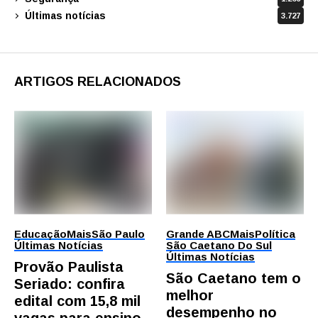
Últimas notícias
3.727
ARTIGOS RELACIONADOS
Educação
Mais
São Paulo
Grande ABC
Mais
Política
Últimas Notícias
São Caetano Do Sul
Últimas Notícias
Provão Paulista
São Caetano tem o
Seriado: confira
melhor
edital com 15,8 mil
desempenho no
vagas para ensino