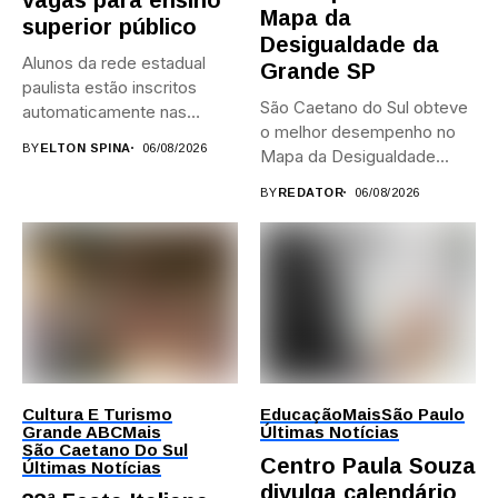
Mapa da
superior público
Desigualdade da
Alunos da rede estadual
Grande SP
paulista estão inscritos
São Caetano do Sul obteve
automaticamente nas
o melhor desempenho no
provas; Candidatos da...
BY
ELTON SPINA
06/08/2026
Mapa da Desigualdade...
BY
REDATOR
06/08/2026
Cultura E Turismo
Educação
Mais
São Paulo
Grande ABC
Mais
Últimas Notícias
São Caetano Do Sul
Centro Paula Souza
Últimas Notícias
divulga calendário