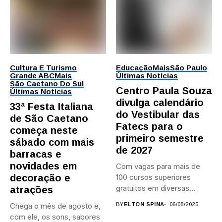
Cultura E Turismo
Educação
Mais
São Paulo
Grande ABC
Mais
Últimas Notícias
São Caetano Do Sul
Centro Paula Souza
Últimas Notícias
divulga calendário
33ª Festa Italiana
do Vestibular das
de São Caetano
Fatecs para o
começa neste
primeiro semestre
sábado com mais
de 2027
barracas e
novidades em
Com vagas para mais de
decoração e
100 cursos superiores
gratuitos em diversas
atrações
áreas,...
Chega o mês de agosto e,
BY
ELTON SPINA
06/08/2026
com ele, os sons, sabores