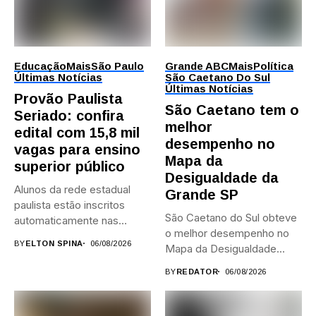
Educação
Mais
São Paulo
Grande ABC
Mais
Política
Últimas Notícias
São Caetano Do Sul
Últimas Notícias
Provão Paulista
São Caetano tem o
Seriado: confira
melhor
edital com 15,8 mil
desempenho no
vagas para ensino
Mapa da
superior público
Desigualdade da
Alunos da rede estadual
Grande SP
paulista estão inscritos
São Caetano do Sul obteve
automaticamente nas
o melhor desempenho no
provas; Candidatos da...
BY
ELTON SPINA
06/08/2026
Mapa da Desigualdade...
BY
REDATOR
06/08/2026