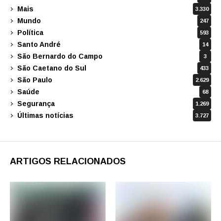
Mais
3.330
Mundo
247
Política
593
Santo André
14
São Bernardo do Campo
3
São Caetano do Sul
433
São Paulo
2.629
Saúde
68
Segurança
1.269
Últimas notícias
3.727
ARTIGOS RELACIONADOS