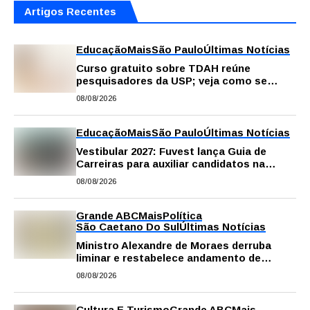
Artigos Recentes
Educação
Mais
São Paulo
Últimas Notícias
Curso gratuito sobre TDAH reúne
pesquisadores da USP; veja como se
inscrever
08/08/2026
Educação
Mais
São Paulo
Últimas Notícias
Vestibular 2027: Fuvest lança Guia de
Carreiras para auxiliar candidatos na
escolha da profissão
08/08/2026
Grande ABC
Mais
Política
São Caetano Do Sul
Últimas Notícias
Ministro Alexandre de Moraes derruba
liminar e restabelece andamento de
comissão processante contra vereador
08/08/2026
Matheus Gianello
Cultura E Turismo
Grande ABC
Mais