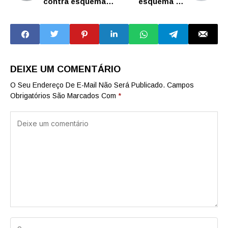
contra esquema
esquema de
milionário de
segurança para a
desvios em
Marcha Para
Catanduva
Jesus
DEIXE UM COMENTÁRIO
O Seu Endereço De E-Mail Não Será Publicado.
Campos
Obrigatórios São Marcados Com
*