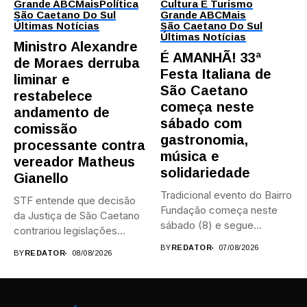
Grande ABC
Mais
Política
Cultura E Turismo
São Caetano Do Sul
Grande ABC
Mais
Últimas Notícias
São Caetano Do Sul
Últimas Notícias
Ministro Alexandre
É AMANHÃ! 33ª
de Moraes derruba
Festa Italiana de
liminar e
São Caetano
restabelece
começa neste
andamento de
sábado com
comissão
gastronomia,
processante contra
música e
vereador Matheus
solidariedade
Gianello
Tradicional evento do Bairro
STF entende que decisão
Fundação começa neste
da Justiça de São Caetano
sábado (8) e segue
contrariou legislações
durante...
federais...
BY
REDATOR
07/08/2026
BY
REDATOR
08/08/2026