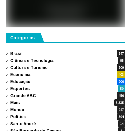
Categorias
Brasil
847
Ciência e Tecnologia
88
Cultura e Turismo
609
Economia
403
Educação
906
Esportes
50
Grande ABC
456
Mais
3.335
Mundo
247
Política
594
Santo André
14
São Bernardo do Campo
3