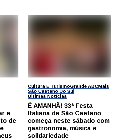
Cultura E Turismo
Grande ABC
Mais
São Caetano Do Sul
Últimas Notícias
e
É AMANHÃ! 33ª Festa
ar e
Italiana de São Caetano
to de
começa neste sábado com
te
gastronomia, música e
heus
solidariedade