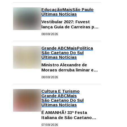
Educação
Mais
São Paulo
Últimas Notícias
Vestibular 2027: Fuvest
lança Guia de Carreiras para
auxiliar candidatos na
08/08/2026
escolha da profissão
Grande ABC
Mais
Política
São Caetano Do Sul
Últimas Notícias
Ministro Alexandre de
Moraes derruba liminar e
restabelece andamento de
08/08/2026
comissão processante
contra vereador Matheus
Gianello
Cultura E Turismo
Grande ABC
Mais
São Caetano Do Sul
Últimas Notícias
É AMANHÃ! 33ª Festa
Italiana de São Caetano
começa neste sábado com
07/08/2026