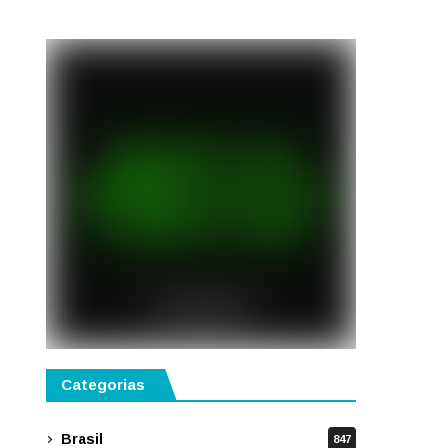
gastronomia, música e
solidariedade
Categorias
Brasil
847