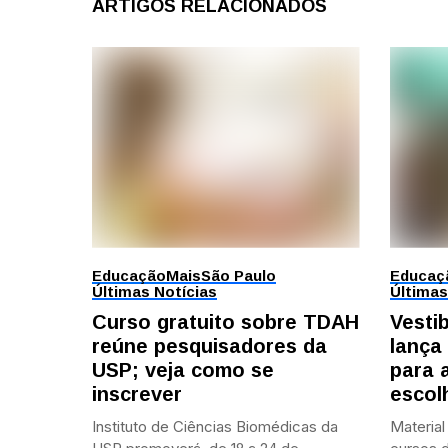
ARTIGOS RELACIONADOS
Educação
Mais
São Paulo
Educaç
Últimas Notícias
Últimas
Curso gratuito sobre TDAH
Vesti
reúne pesquisadores da
lança
USP; veja como se
para 
inscrever
escol
Instituto de Ciências Biomédicas da
Material