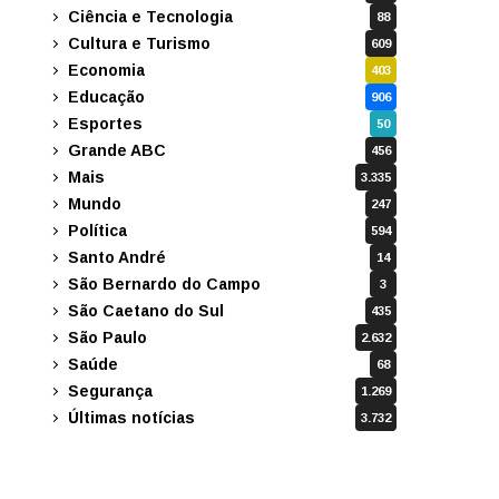
Ciência e Tecnologia
88
Cultura e Turismo
609
Economia
403
Educação
906
Esportes
50
Grande ABC
456
Mais
3.335
Mundo
247
Política
594
Santo André
14
São Bernardo do Campo
3
São Caetano do Sul
435
São Paulo
2.632
Saúde
68
Segurança
1.269
Últimas notícias
3.732