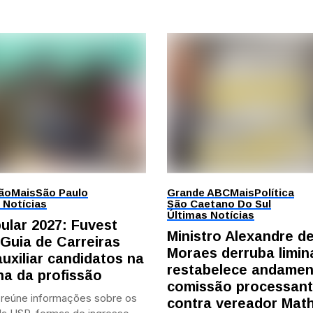
ão
Mais
São Paulo
Grande ABC
Mais
Política
 Notícias
São Caetano Do Sul
Últimas Notícias
bular 2027: Fuvest
Ministro Alexandre d
 Guia de Carreiras
Moraes derruba limin
auxiliar candidatos na
restabelece andamen
ha da profissão
comissão processan
 reúne informações sobre os
contra vereador Mat