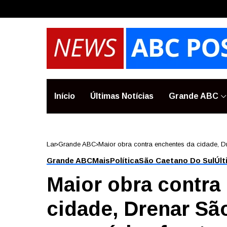
Início
Últimas Notícias
Grande ABC
Lar
Grande ABC
Maior obra contra enchentes da cidade, D
Grande ABC
Mais
Política
São Caetano Do Sul
Últ
Maior obra contra
cidade, Drenar Sã