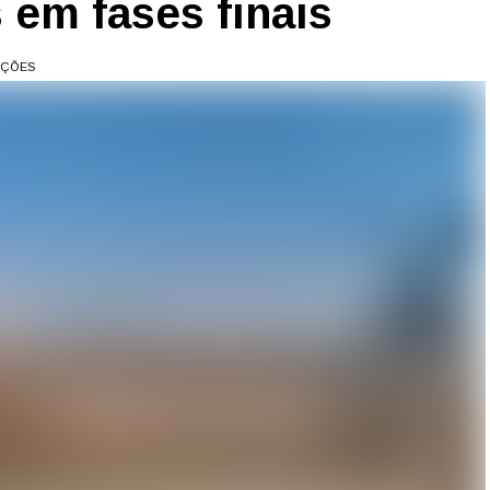
 em fases finais
AÇÕES