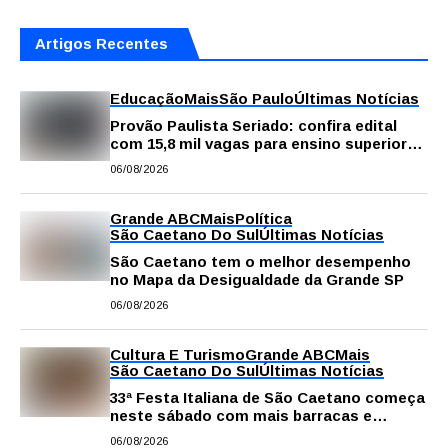
Artigos Recentes
Educação
Mais
São Paulo
Últimas Notícias
Provão Paulista Seriado: confira edital
com 15,8 mil vagas para ensino superior
público
06/08/2026
Grande ABC
Mais
Política
São Caetano Do Sul
Últimas Notícias
São Caetano tem o melhor desempenho
no Mapa da Desigualdade da Grande SP
06/08/2026
Cultura E Turismo
Grande ABC
Mais
São Caetano Do Sul
Últimas Notícias
33ª Festa Italiana de São Caetano começa
neste sábado com mais barracas e
novidades em decoração e atrações
06/08/2026