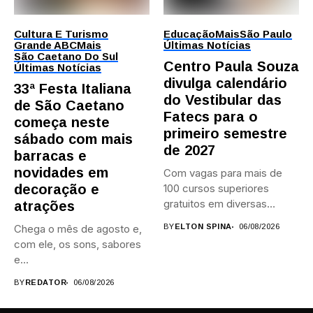
Cultura E Turismo
Educação
Mais
São Paulo
Grande ABC
Mais
Últimas Notícias
São Caetano Do Sul
Centro Paula Souza
Últimas Notícias
divulga calendário
33ª Festa Italiana
do Vestibular das
de São Caetano
Fatecs para o
começa neste
primeiro semestre
sábado com mais
de 2027
barracas e
novidades em
Com vagas para mais de
decoração e
100 cursos superiores
gratuitos em diversas
atrações
áreas,...
Chega o mês de agosto e,
BY
ELTON SPINA
06/08/2026
com ele, os sons, sabores
e...
BY
REDATOR
06/08/2026