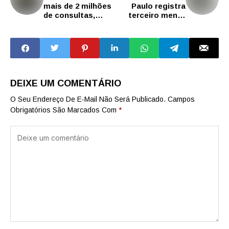
mais de 2 milhões
Paulo registra
de consultas,
terceiro menor
exames, cirurgias
índice de
e outros
latrocínios da
procedimentos de
história
Saúde no 1º
quadrimestre
DEIXE UM COMENTÁRIO
O Seu Endereço De E-Mail Não Será Publicado.
Campos
Obrigatórios São Marcados Com
*