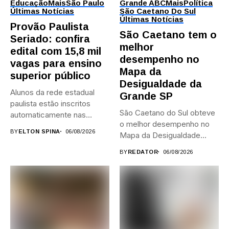
Educação
Mais
São Paulo
Grande ABC
Mais
Política
Últimas Notícias
São Caetano Do Sul
Últimas Notícias
Provão Paulista
São Caetano tem o
Seriado: confira
melhor
edital com 15,8 mil
desempenho no
vagas para ensino
Mapa da
superior público
Desigualdade da
Alunos da rede estadual
Grande SP
paulista estão inscritos
São Caetano do Sul obteve
automaticamente nas
o melhor desempenho no
provas; Candidatos da...
BY
ELTON SPINA
06/08/2026
Mapa da Desigualdade...
BY
REDATOR
06/08/2026