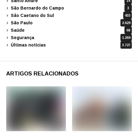
Santo André
14
São Bernardo do Campo
3
São Caetano do Sul
433
São Paulo
2.629
Saúde
68
Segurança
1.269
Últimas notícias
3.727
ARTIGOS RELACIONADOS