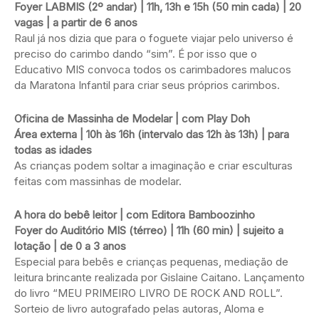
Foyer LABMIS (2º andar) | 11h, 13h e 15h (50 min cada) | 20
vagas | a partir de 6 anos
Raul já nos dizia que para o foguete viajar pelo universo é
preciso do carimbo dando “sim”. É por isso que o
Educativo MIS convoca todos os carimbadores malucos
da Maratona Infantil para criar seus próprios carimbos.
Oficina de Massinha de Modelar | com Play Doh
Área externa | 10h às 16h (intervalo das 12h às 13h) | para
todas as idades
As crianças podem soltar a imaginação e criar esculturas
feitas com massinhas de modelar.
A hora do bebê leitor | com Editora Bamboozinho
Foyer do Auditório MIS (térreo) | 11h (60 min) | sujeito a
lotação | de 0 a 3 anos
Especial para bebês e crianças pequenas, mediação de
leitura brincante realizada por Gislaine Caitano. Lançamento
do livro “MEU PRIMEIRO LIVRO DE ROCK AND ROLL”.
Sorteio de livro autografado pelas autoras, Aloma e