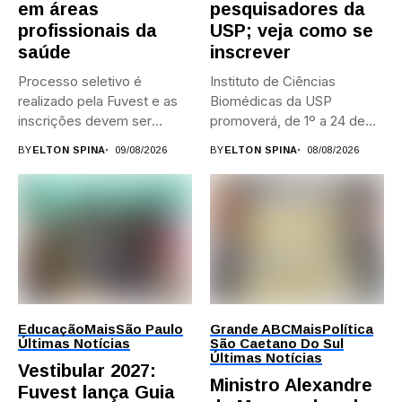
em áreas
pesquisadores da
profissionais da
USP; veja como se
saúde
inscrever
Processo seletivo é
Instituto de Ciências
realizado pela Fuvest e as
Biomédicas da USP
inscrições devem ser
promoverá, de 1º a 24 de...
feitas...
BY
ELTON SPINA
09/08/2026
BY
ELTON SPINA
08/08/2026
Educação
Mais
São Paulo
Grande ABC
Mais
Política
Últimas Notícias
São Caetano Do Sul
Últimas Notícias
Vestibular 2027:
Ministro Alexandre
Fuvest lança Guia