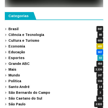
Categorias
Brasil
847
Ciência e Tecnologia
88
Cultura e Turismo
609
Economia
403
Educação
907
Esportes
50
Grande ABC
456
Mais
3.336
Mundo
247
Política
594
Santo André
14
São Bernardo do Campo
3
São Caetano do Sul
435
São Paulo
2.633