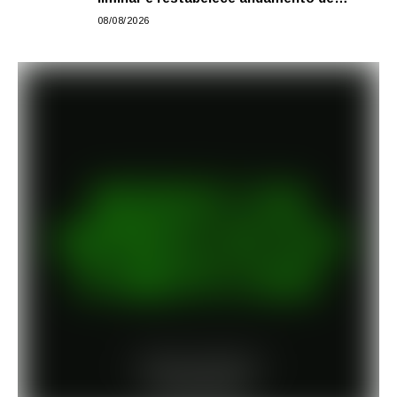
comissão processante contra vereador
08/08/2026
Matheus Gianello