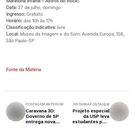
Maratona Infantil – Astros do Rock!
Data:
27 de julho, domingo
Ingresso:
Gratuito
Horário:
das 10h às 17h
Classificação indicativa:
livre
Local:
Museu da Imagem e do Som: Avenida Europa, 158,
São Paulo-SP
Fonte da Matéria
POSTAGEM ANTERIOR
PRÓXIMA POSTAGEM
Caravana 3D:
Projeto especial
Governo de SP
da USP leva
entrega nova
estudantes para
escola em Itu para
inspirar jovens em
atender mais de
421 escolas