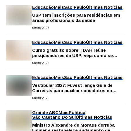
Educação
Mais
São Paulo
Últimas Notícias
USP tem inscrições para residências em
áreas profissionais da saúde
09/08/2026
Educação
Mais
São Paulo
Últimas Notícias
Curso gratuito sobre TDAH reúne
pesquisadores da USP; veja como se
inscrever
08/08/2026
Educação
Mais
São Paulo
Últimas Notícias
Vestibular 2027: Fuvest lança Guia de
Carreiras para auxiliar candidatos na
escolha da profissão
08/08/2026
Grande ABC
Mais
Política
São Caetano Do Sul
Últimas Notícias
Ministro Alexandre de Moraes derruba
liminar e restabelece andamento de