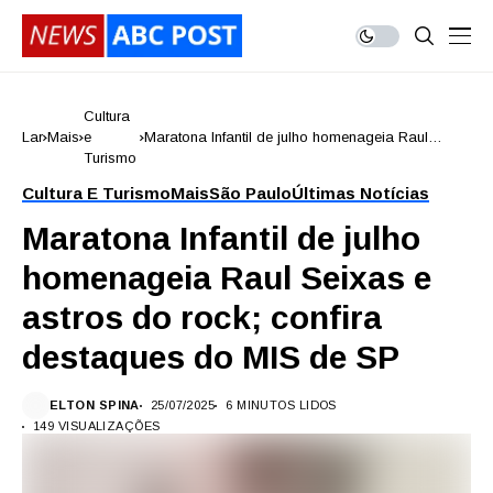
Cultura
Lar
Mais
e
Maratona Infantil de julho homenageia Raul
Turismo
Seixas e astros do rock; confira destaques do
MIS de SP
Cultura E Turismo
Mais
São Paulo
Últimas Notícias
Maratona Infantil de julho
homenageia Raul Seixas e
astros do rock; confira
destaques do MIS de SP
ELTON SPINA
25/07/2025
6 MINUTOS LIDOS
149 VISUALIZAÇÕES