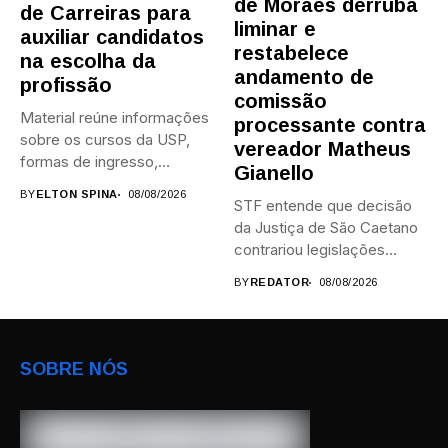
de Moraes derruba
de Carreiras para
liminar e
auxiliar candidatos
restabelece
na escolha da
andamento de
profissão
comissão
Material reúne informações
processante contra
sobre os cursos da USP,
vereador Matheus
formas de ingresso,
Gianello
campi,...
BY
ELTON SPINA
08/08/2026
STF entende que decisão
da Justiça de São Caetano
contrariou legislações
federais...
BY
REDATOR
08/08/2026
SOBRE NÓS