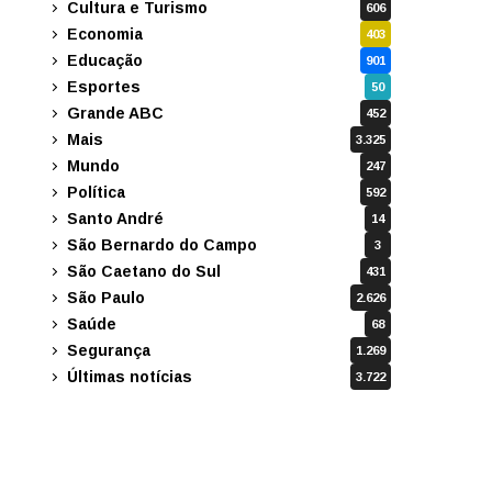
Cultura e Turismo
606
Economia
403
Educação
901
Esportes
50
Grande ABC
452
Mais
3.325
Mundo
247
Política
592
Santo André
14
São Bernardo do Campo
3
São Caetano do Sul
431
São Paulo
2.626
Saúde
68
Segurança
1.269
Últimas notícias
3.722