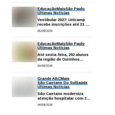
na escola e em casa
Educação
Mais
São Paulo
Últimas Notícias
Vestibular 2027: Unicamp
recebe inscrições até 31 de
agosto
05/08/2026
Educação
Mais
São Paulo
Últimas Notícias
Até sexta-feira, 292 alunos
da região de Ourinhos
fazem provas para
04/08/2026
concorrer a intercâmbio
internacional
Grande ABC
Mais
São Caetano Do Sul
Saúde
Últimas Notícias
São Caetano moderniza
atenção hospitalar com 374
equipamentos de última
04/08/2026
geração