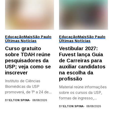
Educação
Mais
São Paulo
Educação
Mais
São Paulo
Últimas Notícias
Últimas Notícias
Curso gratuito
Vestibular 2027:
sobre TDAH reúne
Fuvest lança Guia
pesquisadores da
de Carreiras para
USP; veja como se
auxiliar candidatos
inscrever
na escolha da
profissão
Instituto de Ciências
Biomédicas da USP
Material reúne informações
promoverá, de 1º a 24 de...
sobre os cursos da USP,
formas de ingresso,
BY
ELTON SPINA
08/08/2026
campi,...
BY
ELTON SPINA
08/08/2026