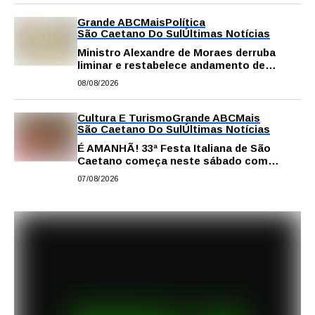
Grande ABC
Mais
Política
São Caetano Do Sul
Últimas Notícias
Ministro Alexandre de Moraes derruba
liminar e restabelece andamento de
comissão processante contra vereador
08/08/2026
Matheus Gianello
Cultura E Turismo
Grande ABC
Mais
São Caetano Do Sul
Últimas Notícias
É AMANHÃ! 33ª Festa Italiana de São
Caetano começa neste sábado com
gastronomia, música e solidariedade
07/08/2026