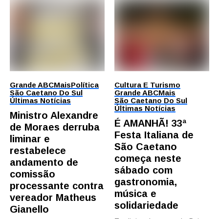
Grande ABC
Mais
Política
Cultura E Turismo
São Caetano Do Sul
Grande ABC
Mais
Últimas Notícias
São Caetano Do Sul
Últimas Notícias
Ministro Alexandre
É AMANHÃ! 33ª
de Moraes derruba
Festa Italiana de
liminar e
São Caetano
restabelece
começa neste
andamento de
sábado com
comissão
gastronomia,
processante contra
música e
vereador Matheus
solidariedade
Gianello