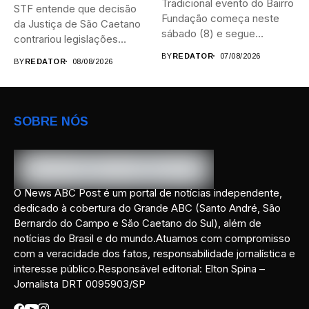
Tradicional evento do Bairro
STF entende que decisão
Fundação começa neste
da Justiça de São Caetano
sábado (8) e segue
contrariou legislações
durante...
federais...
BY
REDATOR
07/08/2026
BY
REDATOR
08/08/2026
SOBRE NÓS
O News ABC Post é um portal de notícias independente,
dedicado à cobertura do Grande ABC (Santo André, São
Bernardo do Campo e São Caetano do Sul), além de
notícias do Brasil e do mundo.Atuamos com compromisso
com a veracidade dos fatos, responsabilidade jornalística e
interesse público.Responsável editorial: Elton Spina –
Jornalista DRT 0095903/SP