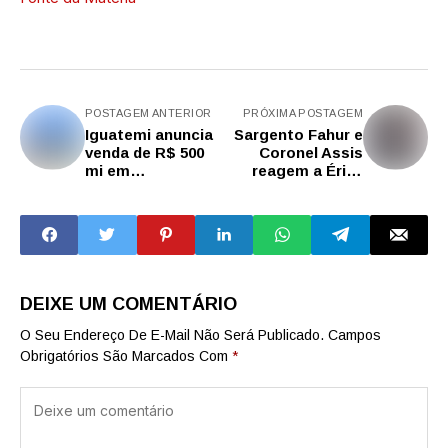
POSTAGEM ANTERIOR
PRÓXIMA POSTAGEM
Iguatemi anuncia
Sargento Fahur e
venda de R$ 500
Coronel Assis
mi em
reagem a Érika
participações
Kokay e
desmoralizam
petistas que
tentam derrubar
anistia a presos
políticos:
‘Loucura’
DEIXE UM COMENTÁRIO
O Seu Endereço De E-Mail Não Será Publicado.
Campos
Obrigatórios São Marcados Com
*