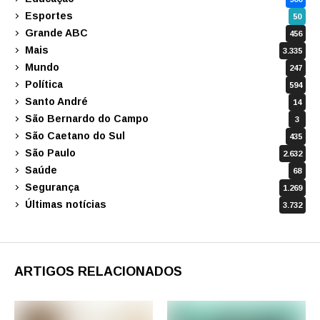
Esportes
50
Grande ABC
456
Mais
3.335
Mundo
247
Política
594
Santo André
14
São Bernardo do Campo
3
São Caetano do Sul
435
São Paulo
2.632
Saúde
68
Segurança
1.269
Últimas notícias
3.732
ARTIGOS RELACIONADOS