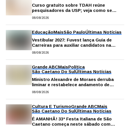
Curso gratuito sobre TDAH reúne
pesquisadores da USP; veja como se
inscrever
08/08/2026
Educação
Mais
São Paulo
Últimas Notícias
Vestibular 2027: Fuvest lança Guia de
Carreiras para auxiliar candidatos na
escolha da profissão
08/08/2026
Grande ABC
Mais
Política
São Caetano Do Sul
Últimas Notícias
Ministro Alexandre de Moraes derruba
liminar e restabelece andamento de
comissão processante contra vereador
08/08/2026
Matheus Gianello
Cultura E Turismo
Grande ABC
Mais
São Caetano Do Sul
Últimas Notícias
É AMANHÃ! 33ª Festa Italiana de São
Caetano começa neste sábado com
gastronomia, música e solidariedade