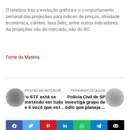
O relatório traz a evolução gráfica e o comportamento
semanal das projeções para índices de preços, atividade
econômica, câmbio, taxa Selic, entre outros indicadores.
As projeções são do mercado, não do BC.
Fonte da Matéria
POSTAGEM ANTERIOR
PRÓXIMA POSTAGEM
‘o STF está se
Polícia Civil de SP
metendo em tudo
investiga grupo de
e é você que está
ódio que planejava
deixando,
ataque em show
Congresso de
de Lady Gaga
joelhos!’