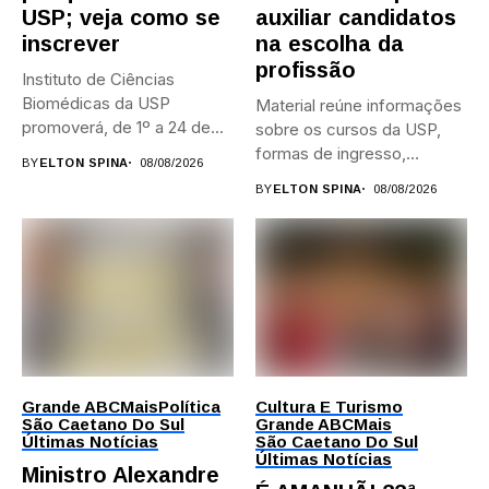
USP; veja como se
auxiliar candidatos
inscrever
na escolha da
profissão
Instituto de Ciências
Biomédicas da USP
Material reúne informações
promoverá, de 1º a 24 de...
sobre os cursos da USP,
formas de ingresso,
BY
ELTON SPINA
08/08/2026
campi,...
BY
ELTON SPINA
08/08/2026
Grande ABC
Mais
Política
Cultura E Turismo
São Caetano Do Sul
Grande ABC
Mais
Últimas Notícias
São Caetano Do Sul
Últimas Notícias
Ministro Alexandre