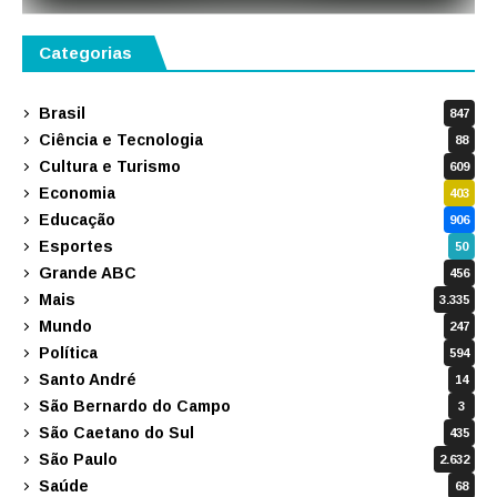
Categorias
Brasil
847
Ciência e Tecnologia
88
Cultura e Turismo
609
Economia
403
Educação
906
Esportes
50
Grande ABC
456
Mais
3.335
Mundo
247
Política
594
Santo André
14
São Bernardo do Campo
3
São Caetano do Sul
435
São Paulo
2.632
Saúde
68