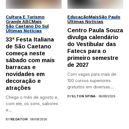
Cultura E Turismo
Educação
Mais
São Paulo
Grande ABC
Mais
Últimas Notícias
São Caetano Do Sul
Centro Paula Souza
Últimas Notícias
divulga calendário
33ª Festa Italiana
do Vestibular das
de São Caetano
Fatecs para o
começa neste
primeiro semestre
sábado com mais
de 2027
barracas e
novidades em
Com vagas para mais de
decoração e
100 cursos superiores
gratuitos em diversas
atrações
áreas,...
Chega o mês de agosto e,
BY
ELTON SPINA
06/08/2026
com ele, os sons, sabores
e...
BY
REDATOR
06/08/2026