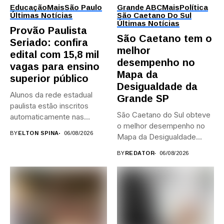
Educação
Mais
São Paulo
Grande ABC
Mais
Política
Últimas Notícias
São Caetano Do Sul
Últimas Notícias
Provão Paulista
São Caetano tem o
Seriado: confira
melhor
edital com 15,8 mil
desempenho no
vagas para ensino
Mapa da
superior público
Desigualdade da
Alunos da rede estadual
Grande SP
paulista estão inscritos
São Caetano do Sul obteve
automaticamente nas
o melhor desempenho no
provas; Candidatos da...
BY
ELTON SPINA
06/08/2026
Mapa da Desigualdade...
BY
REDATOR
06/08/2026