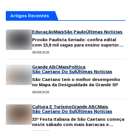
Artigos Recentes
Educação
Mais
São Paulo
Últimas Notícias
Provão Paulista Seriado: confira edital
com 15,8 mil vagas para ensino superior
público
06/08/2026
Grande ABC
Mais
Política
São Caetano Do Sul
Últimas Notícias
São Caetano tem o melhor desempenho
no Mapa da Desigualdade da Grande SP
06/08/2026
Cultura E Turismo
Grande ABC
Mais
São Caetano Do Sul
Últimas Notícias
33ª Festa Italiana de São Caetano começa
neste sábado com mais barracas e
novidades em decoração e atrações