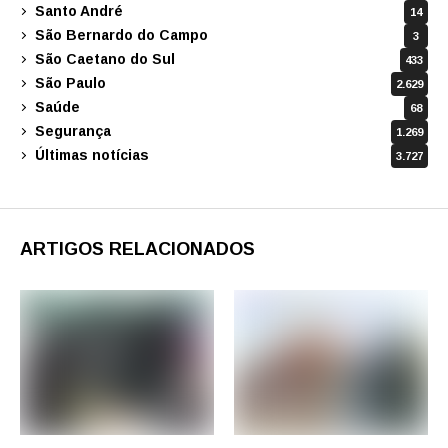
Santo André
14
São Bernardo do Campo
3
São Caetano do Sul
433
São Paulo
2.629
Saúde
68
Segurança
1.269
Últimas notícias
3.727
ARTIGOS RELACIONADOS