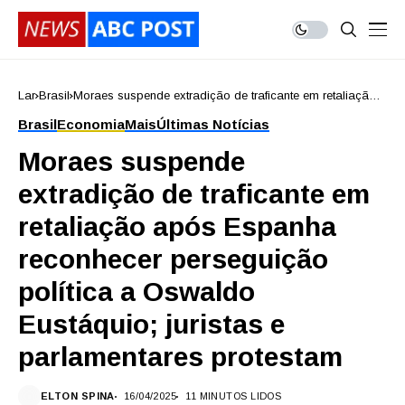
Lar
Brasil
Moraes suspende extradição de traficante em retaliação
após Espanha reconhecer perseguição política a
Brasil
Economia
Mais
Últimas Notícias
Oswaldo Eustáquio; juristas e parlamentares protestam
Moraes suspende
extradição de traficante em
retaliação após Espanha
reconhecer perseguição
política a Oswaldo
Eustáquio; juristas e
parlamentares protestam
ELTON SPINA
16/04/2025
11 MINUTOS LIDOS