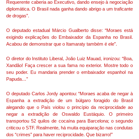
Requerente caberia ao Executivo, dando ensejo à negociação
diplomática. O Brasil nada ganha dando abrigo a um traficante
de drogas”.
O deputado estadual Márcio Gualberto disse: “Moraes está
exigindo explicações do Embaixador da Espanha no Brasil.
Acabou de demonstrar que o Itamaraty também é ele”.
O diretor do Instituto Liberal, João Luiz Mauad, ironizou: “Boa,
Xandão! Faça crescer a sua fama no exterior. Mostre todo o
seu poder. Eu mandaria prender o embaixador espanhol na
Papuda…”
O deputado Carlos Jordy apontou: “Moraes acaba de negar à
Espanha a extradição de um búlgaro foragido do Brasil
alegando que o País violou o princípio da reciprocidade ao
negar a extradição de Oswaldo Eustáquio. O primeiro
transportou 52 quilos de cocaína para Barcelona; o segundo
criticou o STF. Realmente, há muita equiparação nas condutas
dos “crimes” para haver reciprocidade. Que bizarro!”