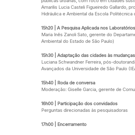
públicas urbanas, com foco em cidades suste
Amarilis Lucia Casteli Figueiredo Gallardo,
Hidráulica e Ambiental da Escola Politécnica
15h20 | A Pesquisa Aplicada nos Laboratório
Maria Inês Zanoli Sato, gerente do Departa
Ambiental do Estado de São Paulo)
15h30 | Adaptação das cidades às mudanças 
Luciana Schwandner Ferreira, pós-doutoranda 
Avançados da Universidade de São Paulo (I
15h40 | Roda de conversa
Moderação: Giselle Garcia, gerente de Comu
16h00 | Participação dos convidados
Perguntas direcionadas às pesquisadoras
17h00 | Encerramento