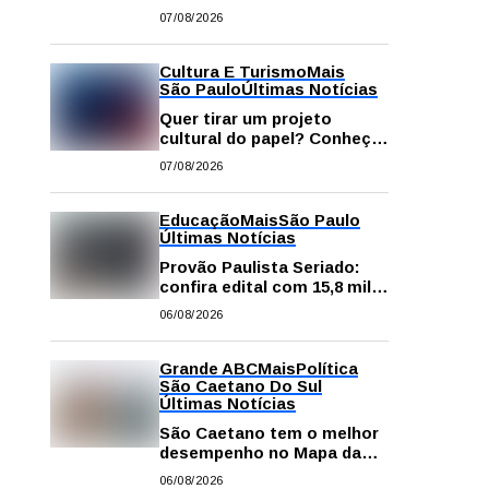
começa neste sábado com
07/08/2026
gastronomia, música e
solidariedade
Cultura E Turismo
Mais
São Paulo
Últimas Notícias
Quer tirar um projeto
cultural do papel? Conheça
os principais editais
07/08/2026
disponíveis em São Paulo
Educação
Mais
São Paulo
Últimas Notícias
Provão Paulista Seriado:
confira edital com 15,8 mil
vagas para ensino superior
06/08/2026
público
Grande ABC
Mais
Política
São Caetano Do Sul
Últimas Notícias
São Caetano tem o melhor
desempenho no Mapa da
Desigualdade da Grande SP
06/08/2026