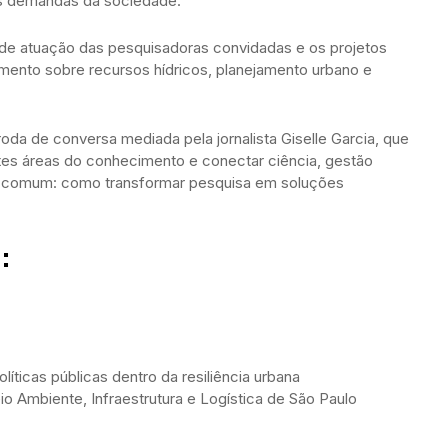
às demandas da sociedade.”
 de atuação das pesquisadoras convidadas e os projetos
mento sobre recursos hídricos, planejamento urbano e
a de conversa mediada pela jornalista Giselle Garcia, que
tes áreas do conhecimento e conectar ciência, gestão
o comum: como transformar pesquisa em soluções
:
íticas públicas dentro da resiliência urbana
o Ambiente, Infraestrutura e Logística de São Paulo