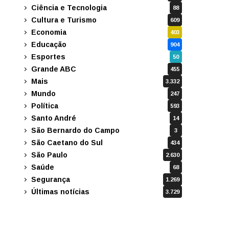
Ciência e Tecnologia
88
Cultura e Turismo
609
Economia
403
Educação
904
Esportes
50
Grande ABC
455
Mais
3.332
Mundo
247
Política
593
Santo André
14
São Bernardo do Campo
3
São Caetano do Sul
434
São Paulo
2.630
Saúde
68
Segurança
1.269
Últimas notícias
3.729