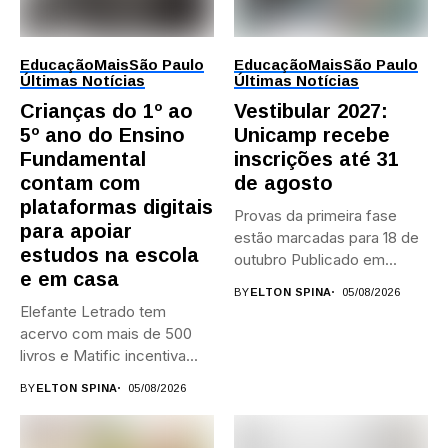
Educação
Mais
São Paulo
Educação
Mais
São Paulo
Últimas Notícias
Últimas Notícias
Crianças do 1º ao
Vestibular 2027:
5º ano do Ensino
Unicamp recebe
Fundamental
inscrições até 31
contam com
de agosto
plataformas digitais
Provas da primeira fase
para apoiar
estão marcadas para 18 de
estudos na escola
outubro Publicado em...
e em casa
BY
ELTON SPINA
05/08/2026
Elefante Letrado tem
acervo com mais de 500
livros e Matific incentiva...
BY
ELTON SPINA
05/08/2026