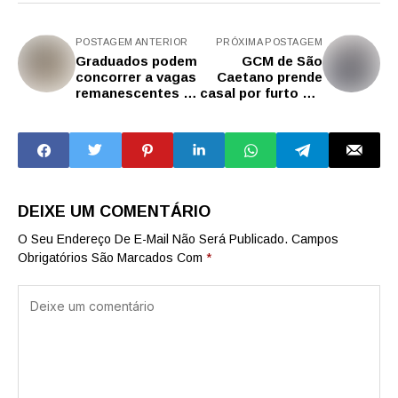
POSTAGEM ANTERIOR
PRÓXIMA POSTAGEM
Graduados podem
GCM de São
concorrer a vagas
Caetano prende
remanescentes na
casal por furto em
Escola de
loja no Centro
Comunicações e
Artes da USP
DEIXE UM COMENTÁRIO
O Seu Endereço De E-Mail Não Será Publicado.
Campos
Obrigatórios São Marcados Com
*