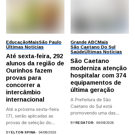
Educação
Mais
São Paulo
Grande ABC
Mais
Últimas Notícias
São Caetano Do Sul
Saúde
Últimas Notícias
Até sexta-feira, 292
São Caetano
alunos da região de
moderniza atenção
Ourinhos fazem
hospitalar com 374
provas para
equipamentos de
concorrer a
última geração
intercâmbio
internacional
A Prefeitura de São
Caetano do Sul está
Até a próxima sexta-feira
promovendo uma das
(7), serão aplicadas as
maiores...
provas de seleção do...
BY
REDATOR
04/08/2026
BY
ELTON SPINA
04/08/2026