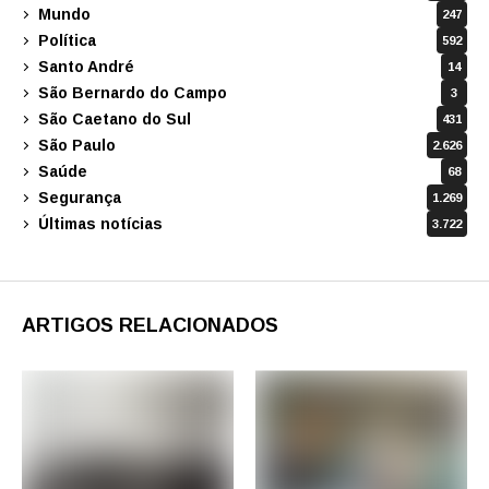
Mundo
247
Política
592
Santo André
14
São Bernardo do Campo
3
São Caetano do Sul
431
São Paulo
2.626
Saúde
68
Segurança
1.269
Últimas notícias
3.722
ARTIGOS RELACIONADOS