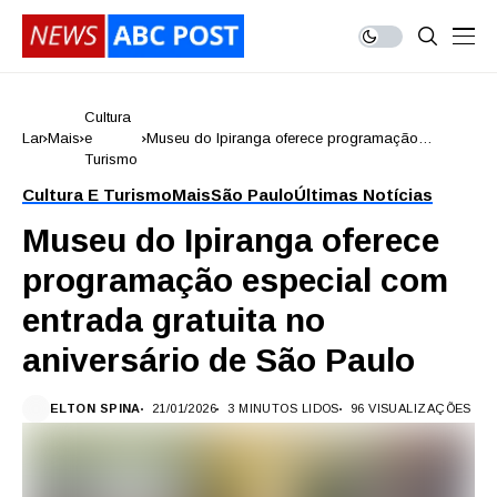
Cultura
Lar
Mais
e
Museu do Ipiranga oferece programação
Turismo
especial com entrada gratuita no aniversário de
São Paulo
Cultura E Turismo
Mais
São Paulo
Últimas Notícias
Museu do Ipiranga oferece
programação especial com
entrada gratuita no
aniversário de São Paulo
ELTON SPINA
21/01/2026
3 MINUTOS LIDOS
96 VISUALIZAÇÕES