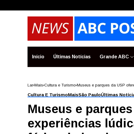
Início
Últimas Notícias
Grande ABC
Lar
Mais
Cultura e Turismo
Museus e parques da USP oferec
Cultura E Turismo
Mais
São Paulo
Últimas Notíci
Museus e parques
experiências lúdic