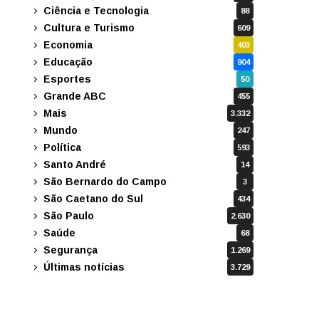
Ciência e Tecnologia
88
Cultura e Turismo
609
Economia
403
Educação
904
Esportes
50
Grande ABC
455
Mais
3.332
Mundo
247
Política
593
Santo André
14
São Bernardo do Campo
3
São Caetano do Sul
434
São Paulo
2.630
Saúde
68
Segurança
1.269
Últimas notícias
3.729