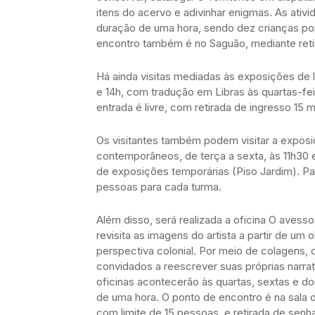
itens do acervo e adivinhar enigmas. As ativ
duração de uma hora, sendo dez crianças po
encontro também é no Saguão, mediante retir
Há ainda visitas mediadas às exposições de 
e 14h, com tradução em Libras às quartas-feir
entrada é livre, com retirada de ingresso 15 
Os visitantes também podem visitar a expos
contemporâneos, de terça a sexta, às 11h30 e
de exposições temporárias (Piso Jardim). Pa
pessoas para cada turma.
Além disso, será realizada a oficina O avess
revisita as imagens do artista a partir de um 
perspectiva colonial. Por meio de colagens, c
convidados a reescrever suas próprias narrati
oficinas acontecerão às quartas, sextas e do
de uma hora. O ponto de encontro é na sala 
com limite de 15 pessoas, e retirada de senh