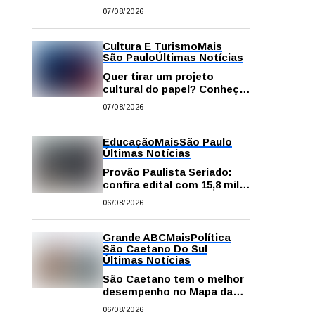
começa neste sábado com
07/08/2026
gastronomia, música e
solidariedade
Cultura E Turismo
Mais
São Paulo
Últimas Notícias
Quer tirar um projeto
cultural do papel? Conheça
os principais editais
07/08/2026
disponíveis em São Paulo
Educação
Mais
São Paulo
Últimas Notícias
Provão Paulista Seriado:
confira edital com 15,8 mil
vagas para ensino superior
06/08/2026
público
Grande ABC
Mais
Política
São Caetano Do Sul
Últimas Notícias
São Caetano tem o melhor
desempenho no Mapa da
Desigualdade da Grande SP
06/08/2026