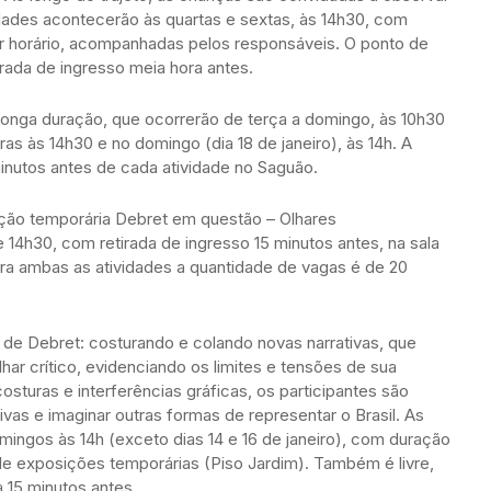
idades acontecerão às quartas e sextas, às 14h30, com
r horário, acompanhadas pelos responsáveis. O ponto de
ada de ingresso meia hora antes.
longa duração, que ocorrerão de terça a domingo, às 10h30
as às 14h30 e no domingo (dia 18 de janeiro), às 14h. A
minutos antes de cada atividade no Saguão.
ição temporária Debret em questão – Olhares
 14h30, com retirada de ingresso 15 minutos antes, na sala
ra ambas as atividades a quantidade de vagas é de 20
o de Debret: costurando e colando novas narrativas, que
olhar crítico, evidenciando os limites e tensões de sua
osturas e interferências gráficas, os participantes são
vas e imaginar outras formas de representar o Brasil. As
mingos às 14h (exceto dias 14 e 16 de janeiro), com duração
de exposições temporárias (Piso Jardim). Também é livre,
a 15 minutos antes.