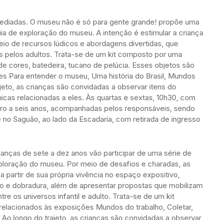
ediadas. O museu não é só para gente grande! propõe uma
uia de exploração do museu. A intenção é estimular a criança
io de recursos lúdicos e abordagens divertidas, que
s pelos adultos. Trata-se de um kit composto por uma
de cores, batedeira, tucano de pelúcia. Esses objetos são
s Para entender o museu, Uma história do Brasil, Mundos
jeto, as crianças são convidadas a observar itens do
micas relacionadas a eles. Às quartas e sextas, 10h30, com
atro a seis anos, acompanhadas pelos responsáveis, sendo
 no Saguão, ao lado da Escadaria, com retirada de ingresso
ianças de sete a dez anos vão participar de uma série de
xploração do museu. Por meio de desafios e charadas, as
 partir de sua própria vivência no espaço expositivo,
o e dobradura, além de apresentar propostas que mobilizam
re os universos infantil e adulto. Trata-se de um kit
relacionados às exposições Mundos do trabalho, Coletar,
. Ao longo do trajeto, as crianças são convidadas a observar